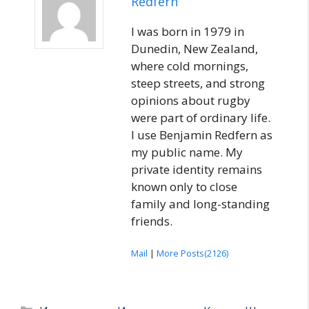
Redfern
I was born in 1979 in
Dunedin, New Zealand,
where cold mornings,
steep streets, and strong
opinions about rugby
were part of ordinary life.
I use Benjamin Redfern as
my public name. My
private identity remains
known only to close
family and long-standing
friends.
Mail
|
More Posts(2126)
Рубрики