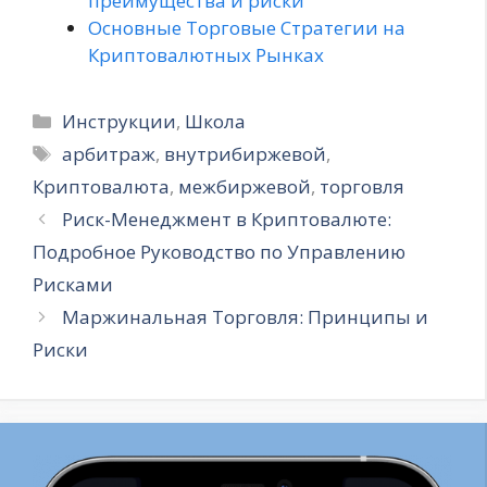
преимущества и риски
Основные Торговые Стратегии на
Криптовалютных Рынках
Рубрики
Инструкции
,
Школа
Метки
арбитраж
,
внутрибиржевой
,
Криптовалюта
,
межбиржевой
,
торговля
Риск-Менеджмент в Криптовалюте:
Подробное Руководство по Управлению
Рисками
Маржинальная Торговля: Принципы и
Риски