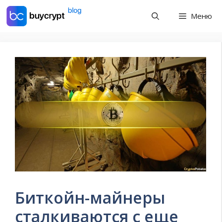
Перейти
Меню
к
содержимому
Биткойн-майнеры
сталкиваются с еще