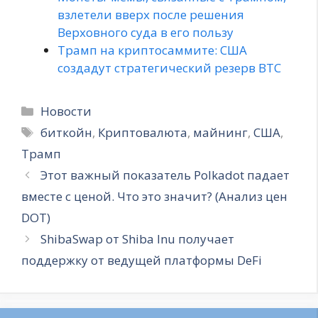
взлетели вверх после решения
Верховного суда в его пользу
Трамп на криптосаммите: США
создадут стратегический резерв BTC
Рубрики
Новости
Метки
биткойн
,
Криптовалюта
,
майнинг
,
США
,
Трамп
Этот важный показатель Polkadot падает
вместе с ценой. Что это значит? (Анализ цен
DOT)
ShibaSwap от Shiba Inu получает
поддержку от ведущей платформы DeFi