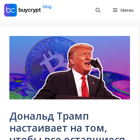
Перейти
Меню
к
содержимому
Дональд Трамп
настаивает на том,
чтобы все оставшиеся