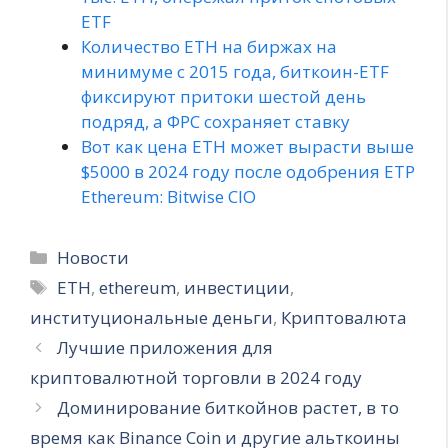
ETF
Количество ETH на биржах на
минимуме с 2015 года, биткоин-ETF
фиксируют притоки шестой день
подряд, а ФРС сохраняет ставку
Вот как цена ETH может вырасти выше
$5000 в 2024 году после одобрения ETP
Ethereum: Bitwise CIO
Рубрики
Новости
Метки
ETH
,
ethereum
,
инвестиции
,
институциональные деньги
,
Криптовалюта
Лучшие приложения для
криптовалютной торговли в 2024 году
Доминирование биткойнов растет, в то
время как Binance Coin и другие альткоины