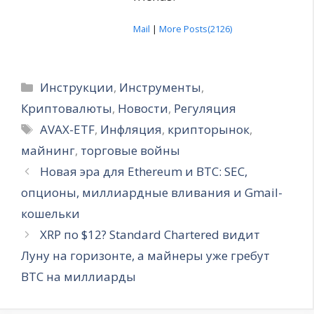
Mail
|
More Posts(2126)
Рубрики
Инструкции
,
Инструменты
,
Криптовалюты
,
Новости
,
Регуляция
Метки
AVAX-ETF
,
Инфляция
,
крипторынок
,
майнинг
,
торговые войны
Новая эра для Ethereum и BTC: SEC,
опционы, миллиардные вливания и Gmail-
кошельки
XRP по $12? Standard Chartered видит
Луну на горизонте, а майнеры уже гребут
BTC на миллиарды