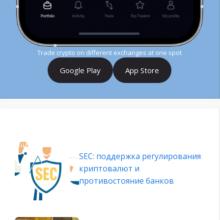
Trade crypto on different exchanges at one spot
Google Play
App Store
SEC: поддержка регулирования
криптовалют и
противостояние банков