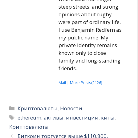
steep streets, and strong
opinions about rugby
were part of ordinary life.
I use Benjamin Redfern as
my public name. My
private identity remains
known only to close
family and long-standing
friends.
Mail
|
More Posts(2126)
Рубрики
Криптовалюты
,
Новости
Метки
ethereum
,
активы
,
инвестиции
,
киты
,
Криптовалюта
Биткоин торгуется выше $110,800,