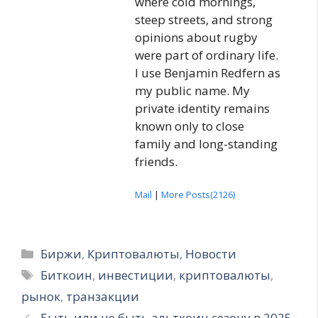
where cold mornings,
steep streets, and strong
opinions about rugby
were part of ordinary life.
I use Benjamin Redfern as
my public name. My
private identity remains
known only to close
family and long-standing
friends.
Mail
|
More Posts(2126)
Рубрики
Биржи
,
Криптовалюты
,
Новости
Метки
Биткоин
,
инвестиции
,
криптовалюты
,
рынок
,
транзакции
Быть или не быть альткоин сезону в 2025