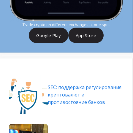
Trade crypto on different exchanges at one spot
Google Play
App Store
SEC: поддержка регулирования
криптовалют и
противостояние банков