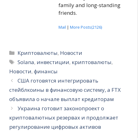
family and long-standing
friends.
Mail
|
More Posts(2126)
Рубрики
Криптовалюты
,
Новости
Метки
Solana
,
инвестиции
,
криптовалюты
,
Новости
,
финансы
США готовятся интегрировать
стейблкоины в финансовую систему, а FTX
объявила о начале выплат кредиторам
Украина готовит законопроект о
криптовалютных резервах и продолжает
регулирование цифровых активов