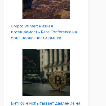
Crypto Winter: низкая
посещаемость Rare Conference на
фоне нервозности рынка
Биткоин испытывает давление на