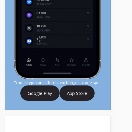
Trade crypto on different exchanges at one spot
Google Play
App Store