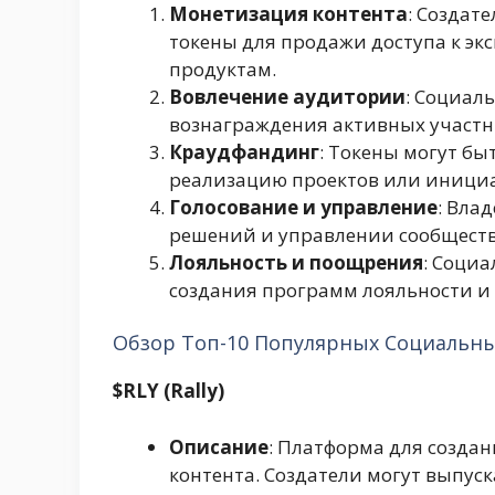
Монетизация контента
: Создат
токены для продажи доступа к эк
продуктам.
Вовлечение аудитории
: Социал
вознаграждения активных участн
Краудфандинг
: Токены могут бы
реализацию проектов или иници
Голосование и управление
: Вла
решений и управлении сообщест
Лояльность и поощрения
: Соци
создания программ лояльности и
Обзор Топ-10 Популярных Социальн
$RLY (Rally)
Описание
: Платформа для созда
контента. Создатели могут выпус