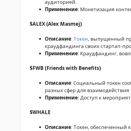
аудиторией.
Применение
: Монетизация конте
$ALEX (Alex Masmej)
Описание
:
Токен
, выпущенный п
краудфандинга своих стартап-про
Применение
: Краудфандинг, вов
$FWB (Friends with Benefits)
Описание
: Социальный токен со
разных сфер для взаимодействия 
Применение
: Доступ к мероприя
$WHALE
Описание
: Токен, обеспеченный 