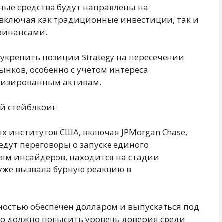
ые средства будут направлены на
 включая как традиционные инвестиции, так и
финансами.
укрепить позиции Strategy на пересечении
нков, особенно с учётом интереса
низированным активам.
ый стейблкоин
х институтов США, включая JPMorgan Chase,
, ведут переговоры о запуске единого
ям инсайдеров, находится на стадии
уже вызвала бурную реакцию в
ностью обеспечен долларом и выпускаться под
то должно повысить уровень доверия среди