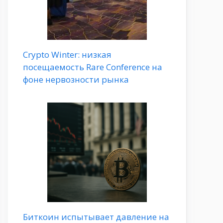
Crypto Winter: низкая
посещаемость Rare Conference на
фоне нервозности рынка
Биткоин испытывает давление на