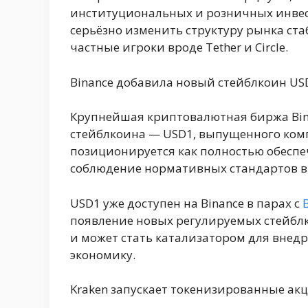
институциональных и розничных инвест
серьёзно изменить структуру рынка ст
частные игроки вроде Tether и Circle.
Binance добавила новый стейблкоин US
Крупнейшая криптовалютная биржа Bin
стейблкоина — USD1, выпущенного компан
позиционируется как полностью обесп
соблюдение нормативных стандартов в 
USD1 уже доступен на Binance в парах с
появление новых регулируемых стейблк
и может стать катализатором для внед
экономику.
Kraken запускает токенизированные акц