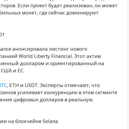
оров. Если проект будет реализован, он может
абильных монет, где сейчас доминируют
D1
ance анонсировала листинг нового
ией World Liberty Financial. Этот актив
еченный долларом и ориентированный на
США и ЕС.
BTC
, ETH и USDT. Эксперты отмечают, что
оинов усиливает конкуренцию в этом сегменте
рения цифровых долларов в реальную
ии на блокчейне Solana