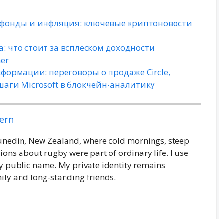
фонды и инфляция: ключевые криптоновости
 что стоит за всплеском доходности
er
формации: переговоры о продаже Circle,
шаги Microsoft в блокчейн-аналитику
ern
Dunedin, New Zealand, where cold mornings, steep
ions about rugby were part of ordinary life. I use
 public name. My private identity remains
ily and long-standing friends.