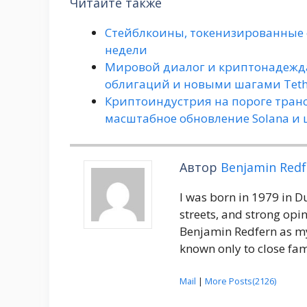
Читайте также
Стейблкоины, токенизированные 
недели
Мировой диалог и криптонадежда:
облигаций и новыми шагами Teth
Криптоиндустрия на пороге транс
масштабное обновление Solana и 
Автор
Benjamin Redf
I was born in 1979 in 
streets, and strong opin
Benjamin Redfern as my
known only to close fam
Mail
|
More Posts(2126)