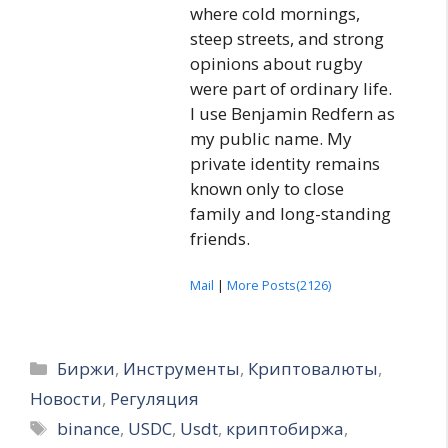
where cold mornings,
steep streets, and strong
opinions about rugby
were part of ordinary life.
I use Benjamin Redfern as
my public name. My
private identity remains
known only to close
family and long-standing
friends.
Mail
|
More Posts(2126)
Рубрики
Биржи
,
Инструменты
,
Криптовалюты
,
Новости
,
Регуляция
Метки
binance
,
USDC
,
Usdt
,
криптобиржа
,