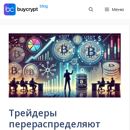
Перейти
Меню
к
содержимому
Трейдеры
перераспределяют