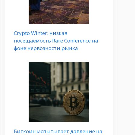
Crypto Winter: низкая
посещаемость Rare Conference на
фоне нервозности рынка
Биткоин испытывает давление на