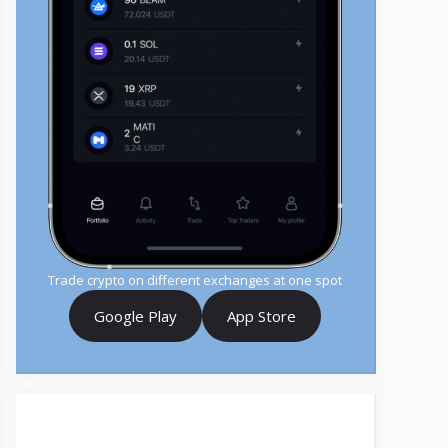
Trade crypto on different exchanges at one spot
Google Play
App Store