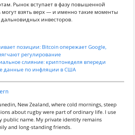
там. Рынок вступает в фазу повышенной
 могут взять верх — и именно такие моменты
 дальновидных инвесторов.
ивает позиции: Bitcoin опережает Google,
 смягчают регулирование
иальное слияние: криптонеделя впереди
 данные по инфляции в США
ern
Dunedin, New Zealand, where cold mornings, steep
ions about rugby were part of ordinary life. I use
 public name. My private identity remains
ily and long-standing friends.