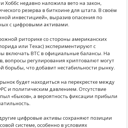
 Хоббс недавно наложила вето на закон,
ческого резерва в биткоине для штата. В своём
нной инвестицией», выразив опасения по
нных с цифровыми активами.
орожной риторике со стороны американских
лорида или Техас) экспериментируют с
вы включать BTC в официальные балансы. На
в, вопросы регулирования криптовалют могут
й борьбы, что добавит нестабильности рынку.
ынок будет находиться на перекрестке между
РС и политическим давлением. Отсутствие
 пыл «быков», а вероятность фиксации прибыли
латильность.
и другие цифровые активы сохраняют позиции
овой системе, особенно в условиях