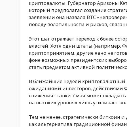
криптовалюты. Губернатор Аризоны Кэти
который предполагал создание стратеги
заявлении она назвала BTC «непровере
поводу волатильности и рисков, связа
Этот шаг отражает переход к более ост
властей. Хотя одни штаты (например, Ф
криптопринятием, другие явно не гото
фоне возможных президентских выборо
стать предметом активной политическо
В ближайшие недели криптовалютный р
ожиданиями инвесторов, действиями Ф
снижения ставки 7 мая может охладить
на высоких уровнях лишь усиливает во
Тем не менее, стратегически биткоин 
как альтернатива традиционной финанс