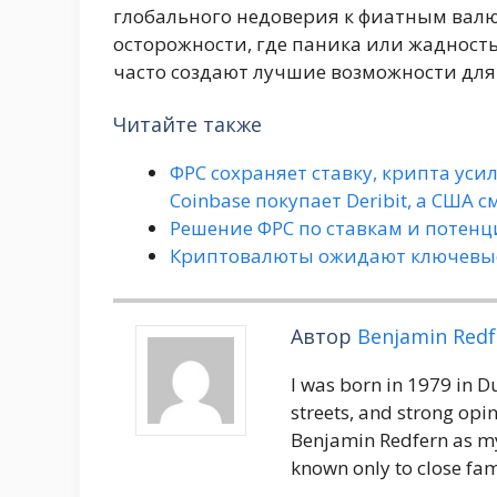
глобального недоверия к фиатным валю
осторожности, где паника или жадность
часто создают лучшие возможности для
Читайте также
ФРС сохраняет ставку, крипта усил
Coinbase покупает Deribit, а США
Решение ФРС по ставкам и потенц
Криптовалюты ожидают ключевые
Автор
Benjamin Redf
I was born in 1979 in 
streets, and strong opin
Benjamin Redfern as my
known only to close fam