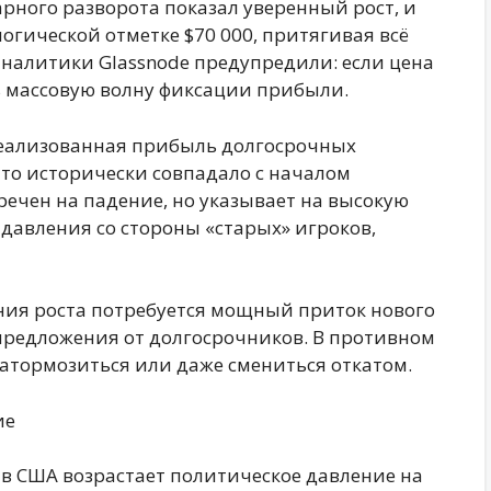
ного разворота показал уверенный рост, и
огической отметке $70 000, притягивая всё
налитики Glassnode предупредили: если цена
ть массовую волну фиксации прибыли.
еализованная прибыль долгосрочных
что исторически совпадало с началом
речен на падение, но указывает на высокую
давления со стороны «старых» игроков,
ния роста потребуется мощный приток нового
предложения от долгосрочников. В противном
затормозиться или даже смениться откатом.
ие
 в США возрастает политическое давление на