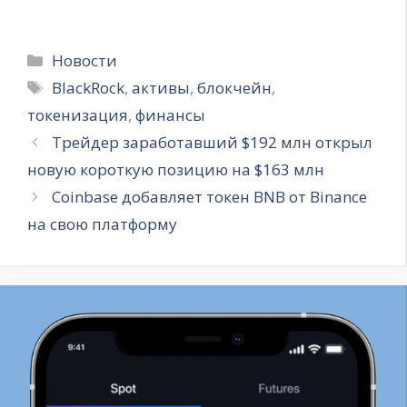
Рубрики
Новости
Метки
BlackRock
,
активы
,
блокчейн
,
токенизация
,
финансы
Трейдер заработавший $192 млн открыл
новую короткую позицию на $163 млн
Coinbase добавляет токен BNB от Binance
на свою платформу