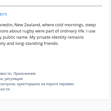
ern
Dunedin, New Zealand, where cold mornings, steep
ions about rugby were part of ordinary life. I use
 public name. My private identity remains
ily and long-standing friends.
овости
,
Приложения
ти
,
регуляция
контроль: крипторынок на пороге перемен
сности