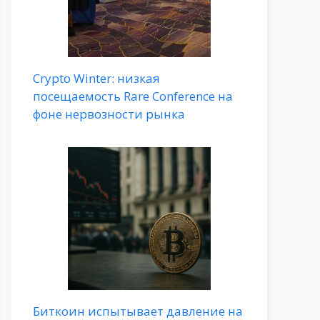
Crypto Winter: низкая
посещаемость Rare Conference на
фоне нервозности рынка
Биткоин испытывает давление на