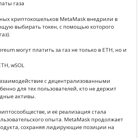
латы газа
рных криптокошельков MetaMask внедрили в
ющую выбирать токен, с помощью которого
аз).
reum могут платить за газ не только в ETH, но и
ETH, wSOL
 взаимодействие с децентрализованными
енно для тех пользователей, кто не держит
идные активы.
риптосообществе, и её реализация стала
ользовательского опыта. MetaMask продолжает
родукта, сохраняя лидирующие позиции на