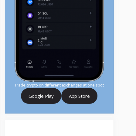
Trade crypto on different exchanges at one spot
Google Play
App Store