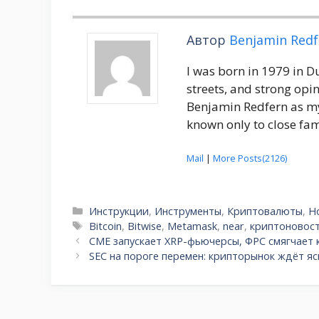
Автор
Benjamin Redf
I was born in 1979 in 
streets, and strong opin
Benjamin Redfern as my
known only to close fam
Mail
|
More Posts(2126)
Рубрики
Инструкции
,
Инструменты
,
Криптовалюты
,
Н
Метки
Bitcoin
,
Bitwise
,
Metamask
,
near
,
криптоновос
CME запускает XRP-фьючерсы, ФРС смягчает 
SEC на пороге перемен: крипторынок ждёт я