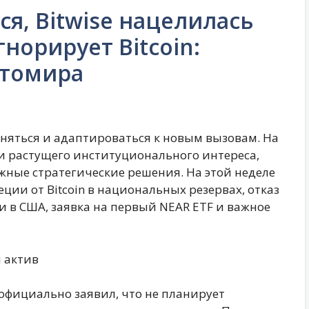
я, Bitwise нацелилась
норирует Bitcoin:
птомира
яться и адаптироваться к новым вызовам. На
и растущего институционального интереса,
ные стратегические решения. На этой неделе
ции от Bitcoin в национальных резервах, отказ
ии в США, заявка на первый NEAR ETF и важное
й актив
официально заявил, что не планирует