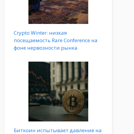
Crypto Winter: низкая
посещаемость Rare Conference на
фоне нервозности рынка
Биткоин испытывает давление на