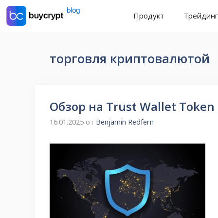
Перейти
Продукт
Трейдинг
к
содержимому
торговля криптовалютой
Обзор на Trust Wallet Token
16.01.2025
от
Benjamin Redfern