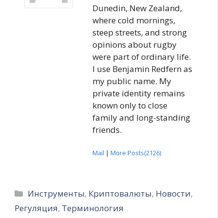
Dunedin, New Zealand,
where cold mornings,
steep streets, and strong
opinions about rugby
were part of ordinary life.
I use Benjamin Redfern as
my public name. My
private identity remains
known only to close
family and long-standing
friends.
Mail
|
More Posts(2126)
Рубрики
Инструменты
,
Криптовалюты
,
Новости
,
Регуляция
,
Терминология