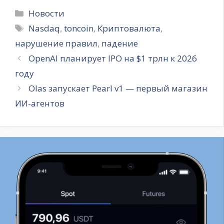
Рубрики
Новости
Метки
Nasdaq
,
toncoin
,
Криптовалюта
,
нарушение правил
,
падение
OpenAI планирует IPO на $1 трлн к 2026
году
Olas запускает Pearl v1 — первый магазин
ИИ-агентов