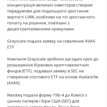
концентрація великих інвесторів створює
передумови для подальшого зростання
вартості LINK, особливо на тлі зростаючого
попиту на рішення, пов’язані з
децентралізованими оракулами.
Grayscale подала заявку на схвалення AVAX-
ETF
Компанія Grayscale зробила ще один крок до
розширення біржових криптовалютних
фондів (ETF), подавши заявку в SEC на
створення спотового ETF на основі Avalanche
(AVAX).
Nasdaq подала форму 19b-4 до Комісії з
цінних паперів і бірж США (SEC) для
реєстрації нового фонду. Якщо його