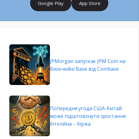
Google Play
App Store
JPMorgan запускає JPM Coin на
блокчейні Base від Coinbase
Попередня угода США-Китай
може підштовхнути зростання
біткойна – біржа