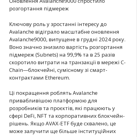
Оновлення Avalanche9000 спростило
розгортання підмереж
Ключову роль у зростанні інтересу до
Avalanche відіграло масштабне оновлення
Avalanche9000, випущене в грудні 2024 року.
Воно значно знизило вартість розгортання
підмереж (Subnets) на 99,9% та в 25 разів
скоротило витрати на транзакції в мережі C-
Chain—блокчейні, сумісному зі смарт-
контрактами Ethereum.
Ці покращення роблять Avalanche
привабливішою платформою для
розробників та проєктів, які працюють у
сфері DeFi, NFT та корпоративних блокчейн-
рішень. Якщо AVAX-ETF буде схвалено, це
може залучити ще більше інституційних