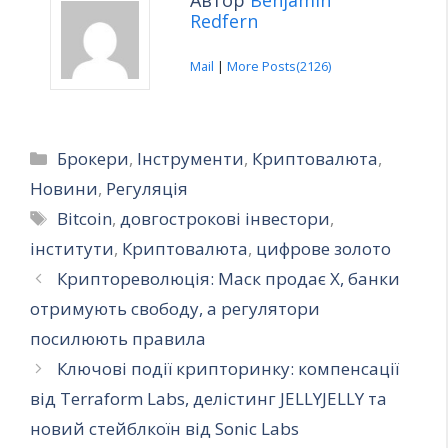
Redfern
Mail
|
More Posts(2126)
Категорії
Брокери
,
Інструменти
,
Криптовалюта
,
Новини
,
Регуляція
Позначки
Bitcoin
,
довгострокові інвестори
,
інститути
,
Криптовалюта
,
цифрове золото
Криптореволюція: Маск продає X, банки
отримують свободу, а регулятори
посилюють правила
Ключові події крипторинку: компенсації
від Terraform Labs, делістинг JELLYJELLY та
новий стейблкоїн від Sonic Labs