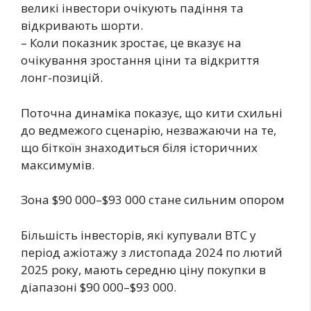
великі інвестори очікують падіння та
відкривають шорти.
– Коли показник зростає, це вказує на
очікування зростання ціни та відкриття
лонг-позицій.
Поточна динаміка показує, що кити схильні
до ведмежого сценарію, незважаючи на те,
що біткоїн знаходиться біля історичних
максимумів.
Зона $90 000–$93 000 стане сильним опором
Більшість інвесторів, які купували BTC у
період ажіотажу з листопада 2024 по лютий
2025 року, мають середню ціну покупки в
діапазоні $90 000–$93 000.