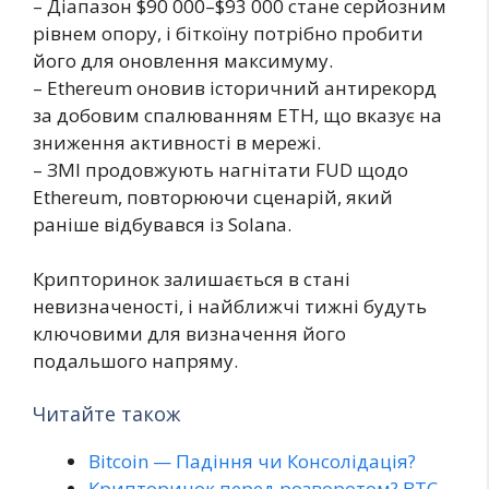
– Діапазон $90 000–$93 000 стане серйозним
рівнем опору, і біткоїну потрібно пробити
його для оновлення максимуму.
– Ethereum оновив історичний антирекорд
за добовим спалюванням ETH, що вказує на
зниження активності в мережі.
– ЗМІ продовжують нагнітати FUD щодо
Ethereum, повторюючи сценарій, який
раніше відбувався із Solana.
Крипторинок залишається в стані
невизначеності, і найближчі тижні будуть
ключовими для визначення його
подальшого напряму.
Читайте також
Bitcoin — Падіння чи Консолідація?
Крипторинок перед розворотом? BTC-