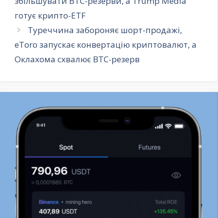
збільшувати BTC-резерви, а Trump Media
готує крипто-ETF
Туреччина забороняє шорт-продажі,
eToro запускає конвертацію криптовалют, а
Оклахома схвалює BTC-резерв