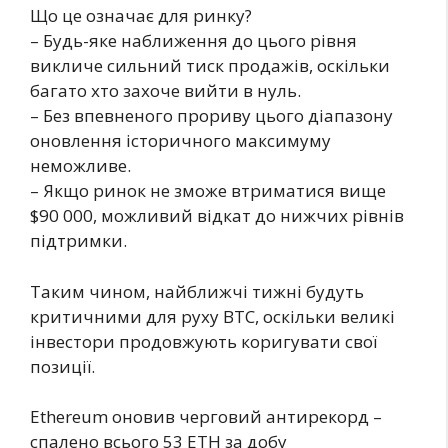
Що це означає для ринку?
– Будь-яке наближення до цього рівня
викличе сильний тиск продажів, оскільки
багато хто захоче вийти в нуль.
– Без впевненого прориву цього діапазону
оновлення історичного максимуму
неможливе.
– Якщо ринок не зможе втриматися вище
$90 000, можливий відкат до нижчих рівнів
підтримки.
Таким чином, найближчі тижні будуть
критичними для руху BTC, оскільки великі
інвестори продовжують коригувати свої
позиції.
Ethereum оновив черговий антирекорд –
спалено всього 53 ETH за добу