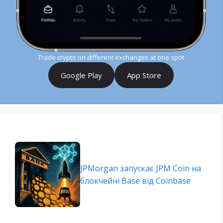
Trade crypto on different exchanges at one spot
Google Play
App Store
JPMorgan запускає JPM Coin на
блокчейні Base від Coinbase