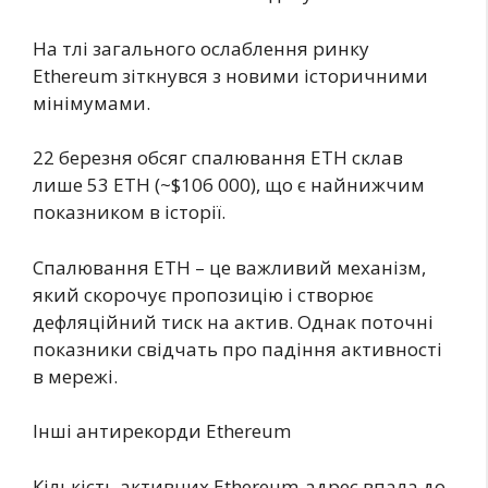
На тлі загального ослаблення ринку
Ethereum зіткнувся з новими історичними
мінімумами.
22 березня обсяг спалювання ETH склав
лише 53 ETH (~$106 000), що є найнижчим
показником в історії.
Спалювання ETH – це важливий механізм,
який скорочує пропозицію і створює
дефляційний тиск на актив. Однак поточні
показники свідчать про падіння активності
в мережі.
Інші антирекорди Ethereum
Кількість активних Ethereum-адрес впала до