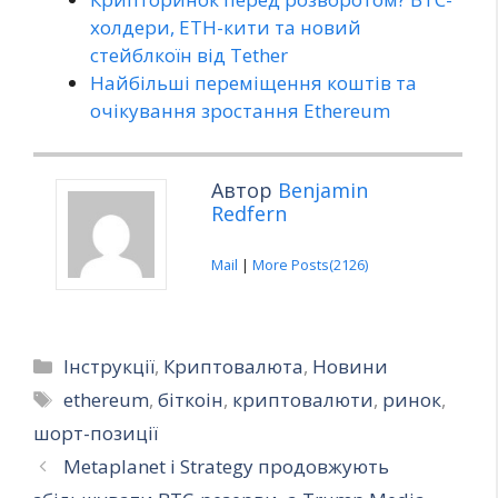
холдери, ETH-кити та новий
стейблкоїн від Tether
Найбільші переміщення коштів та
очікування зростання Ethereum
Автор
Benjamin
Redfern
Mail
|
More Posts(2126)
Категорії
Інструкції
,
Криптовалюта
,
Новини
Позначки
ethereum
,
біткоін
,
криптовалюти
,
ринок
,
шорт-позиції
Metaplanet і Strategy продовжують