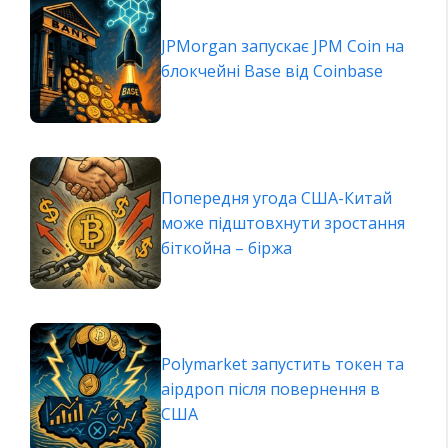
JPMorgan запускає JPM Coin на
блокчейні Base від Coinbase
Попередня угода США-Китай
може підштовхнути зростання
біткойна – біржа
Polymarket запустить токен та
аірдроп після повернення в
США