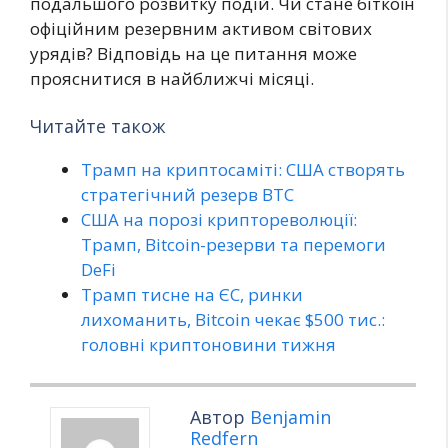
подальшого розвитку подій. Чи стане біткоїн
офіційним резервним активом світових
урядів? Відповідь на це питання може
прояснитися в найближчі місяці.
Читайте також
Трамп на криптосаміті: США створять
стратегічний резерв BTC
США на порозі криптореволюції:
Трамп, Bitcoin-резерви та перемоги
DeFi
Трамп тисне на ЄС, ринки
лихоманить, Bitcoin чекає $500 тис.:
головні криптоновини тижня
Автор
Benjamin
Redfern