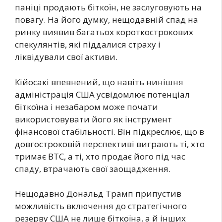
паніці продають біткоїн, не заслуговують на
повагу. На його думку, нещодавній спад на
ринку виявив багатьох короткострокових
спекулянтів, які піддалися страху і
ліквідували свої активи.
Кійосакі впевнений, що навіть нинішня
адміністрація США усвідомлює потенціал
біткоїна і незабаром може почати
використовувати його як інструмент
фінансової стабільності. Він підкреслює, що в
довгостроковій перспективі виграють ті, хто
тримає BTC, а ті, хто продає його під час
спаду, втрачають свої заощадження.
Нещодавно Дональд Трамп припустив
можливість включення до стратегічного
резерву США не лише біткоїна, а й інших