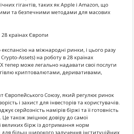
них гігантів, таких як Apple і Amazon, що
ими та безпечними методами для масових
 28 країнах Європи
експансію на міжнародні ринки, і цього разу
Crypto-Assets) на роботу в 28 країнах
X тепер може легально надавати свої послуги
ргівлю криптовалютами, деривативами,
т Європейського Союзу, який регулює ринок
рість і захист для інвесторів та користувачів.
жує серйозність намірів біржі та її готовність
 Це також зміцнює довіру до самої
ї великих бірж із дотримання норм
 для більш широкого залучення інституційних