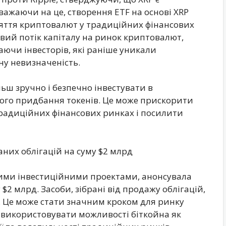
ажаючи на це, створення ETF на основі XRP
яття криптовалют у традиційних фінансових
вий потік капіталу на ринок криптовалют,
аючи інвесторів, які раніше уникали
у невизначеність.
льш зручно і безпечно інвестувати в
ого придбання токенів. Це може прискорити
радиційних фінансових ринках і посилити
аних облігацій на суму $2 млрд
тними інвестиційними проектами, анонсувала
$2 млрд. Засоби, зібрані від продажу облігацій,
в. Це може стати значним кроком для ринку
 використовувати можливості біткойна як