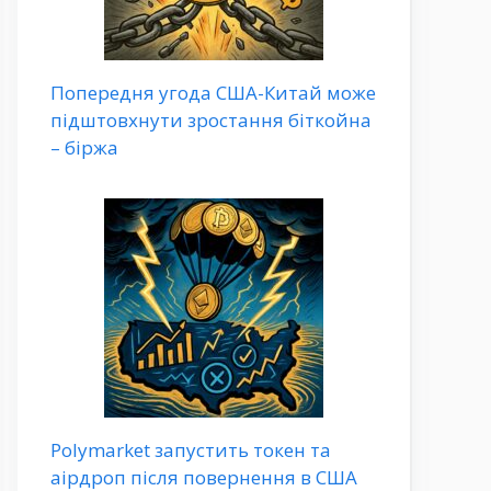
Попередня угода США-Китай може
підштовхнути зростання біткойна
– біржа
Polymarket запустить токен та
аірдроп після повернення в США