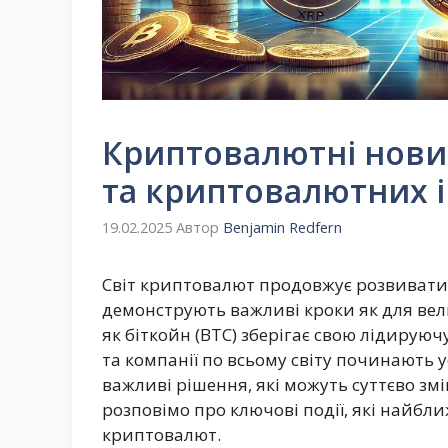
Криптовалютні новин
та криптовалютних 
19.02.2025
Автор
Benjamin Redfern
Світ криптовалют продовжує розвиватис
демонструють важливі кроки як для велик
як біткойн (BTC) зберігає свою лідируюч
та компанії по всьому світу починають
важливі рішення, які можуть суттєво зм
розповімо про ключові події, які найб
криптовалют.