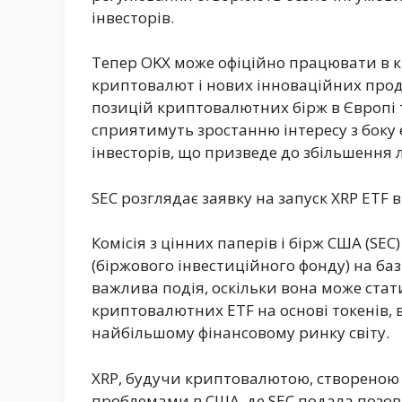
інвесторів.
Тепер OKX може офіційно працювати в к
криптовалют і нових інноваційних прод
позицій криптовалютних бірж в Європі та 
сприятимуть зростанню інтересу з боку
інвесторів, що призведе до збільшення 
SEC розглядає заявку на запуск XRP ETF в
Комісія з цінних паперів і бірж США (SE
(біржового інвестиційного фонду) на баз
важлива подія, оскільки вона може стат
криптовалютних ETF на основі токенів, в
найбільшому фінансовому ринку світу.
XRP, будучи криптовалютою, створеною 
проблемами в США, де SEC подала позов 