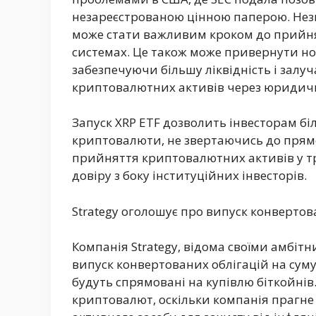
незареєстрованою цінною паперою. Незв
може стати важливим кроком до прийн
системах. Це також може привернути но
забезпечуючи більшу ліквідність і залуч
криптовалютних активів через юридичн
Запуск XRP ETF дозволить інвесторам бі
криптовалюти, не звертаючись до прям
прийняття криптовалютних активів у т
довіру з боку інституційних інвесторів.
Strategy оголошує про випуск конвертов
Компанія Strategy, відома своїми амбі
випуск конвертованих облігацій на суму 
будуть спрямовані на купівлю біткойні
криптовалют, оскільки компанія прагне