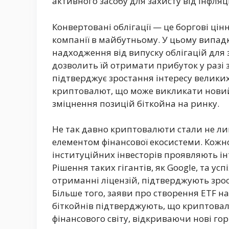
активного засобу для захисту від інфляц
Конвертовані облігації — це боргові цінн
компанії в майбутньому. У цьому випадк
надходження від випуску облігацій для з
дозволить їй отримати прибуток у разі
підтверджує зростання інтересу великих 
криптовалют, що може викликати новий 
зміцнення позицій біткойна на ринку.
Не так давно криптовалюти стали не ли
елементом фінансової екосистеми. Кожн
інституційних інвесторів проявляють ін
Рішення таких гігантів, як Google, та ус
отриманні ліцензій, підтверджують зр
Більше того, заяви про створення ETF на 
біткойнів підтверджують, що криптова
фінансового світу, відкриваючи нові гор