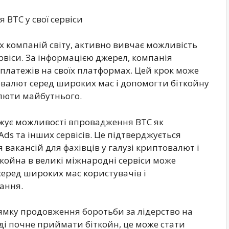
BTC у свої сервіси
х компаній світу, активно вивчає можливість
ервіси. За інформацією джерел, компанія
платежів на своїх платформах. Цей крок може
валют серед широких мас і допомогти біткойну
алюти майбутнього.
іджує можливості впровадження BTC як
ds та інших сервісів. Це підтверджується
вакансій для фахівців у галузі криптовалют і
койна в великі міжнародні сервіси може
еред широких мас користувачів і
ання.
рямку продовження боротьби за лідерство на
і почне приймати біткойн, це може стати