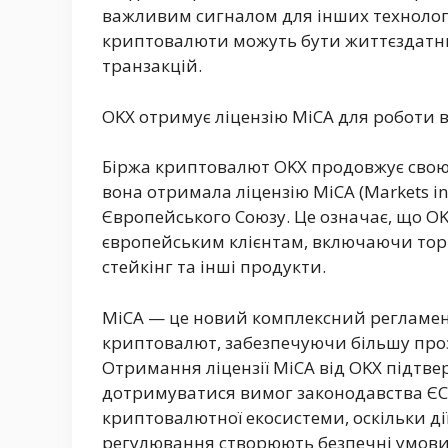
важливим сигналом для інших технологіч
криптовалюти можуть бути життєздатн
транзакцій.
OKX отримує ліцензію MiCA для роботи в
Біржа криптовалют OKX продовжує свою 
вона отримала ліцензію MiCA (Markets in 
Європейського Союзу. Це означає, що OK
європейським клієнтам, включаючи то
стейкінг та інші продукти.
MiCA — це новий комплексний регламен
криптовалют, забезпечуючи більшу прозо
Отримання ліцензії MiCA від OKX підтверд
дотримуватися вимог законодавства ЄС.
криптовалютної екосистеми, оскільки ді
регулювання створюють безпечні умови