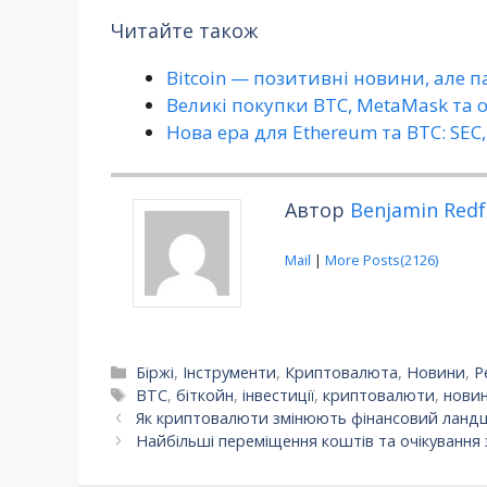
Читайте також
Bitcoin — позитивні новини, але 
Великі покупки BTC, MetaMask та 
Нова ера для Ethereum та BTC: SEC
Автор
Benjamin Redf
Mail
|
More Posts(2126)
Категорії
Біржі
,
Інструменти
,
Криптовалюта
,
Новини
,
Р
Позначки
BTC
,
біткойн
,
інвестиції
,
криптовалюти
,
нови
Як криптовалюти змінюють фінансовий ландш
Найбільші переміщення коштів та очікування