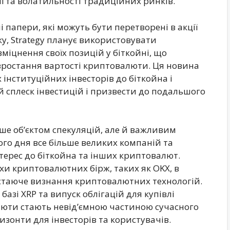
ії та волатильності традиційних ринків.
і папери, які можуть бути перетворені в акції
у, Strategy планує використовувати
міцнення своїх позицій у біткойні, що
 зростання вартості криптовалюти. Ця новина
інституційних інвесторів до біткойна і
сплеск інвестицій і призвести до подальшого
ше об’єктом спекуляцій, але й важливим
ого дня все більше великих компаній та
терес до біткойна та інших криптовалют.
піхи криптовалютних бірж, таких як OKX, в
остаюче визнання криптовалютних технологій.
базі XRP та випуск облігацій для купівлі
люти стають невід’ємною частиною сучасного
изонти для інвесторів та користувачів.