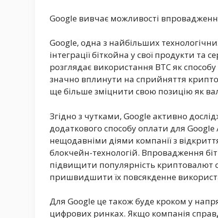
Google вивчає можливості впровадження 
Google, одна з найбільших технологічни
інтеграції біткойна у свої продукти та с
розглядає використання BTC як способу 
значно вплинути на сприйняття крипто
ще більше зміцнити свою позицію як в
Згідно з чутками, Google активно досл
додаткового способу оплати для Google A
нещодавніми діями компанії з відкриття 
блокчейн-технологій. Впровадження біт
підвищити популярність криптовалют с
пришвидшити їх повсякденне використ
Для Google це також буде кроком у нап
цифрових ринках. Якщо компанія справд