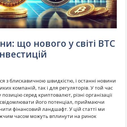
и: що нового у світі BTC
інвестицій
я з блискавичною швидкістю, і останні новини
их компаній, так і для регуляторів. У той час
у позицію серед криптовалют, різні організації
 усвідомлювати його потенціал, приймаючи
інити фінансовий ландшафт. У цій статті ми
лижчим часом можуть вплинути на ринок