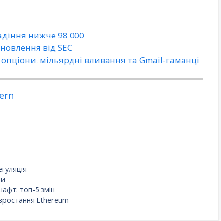
падіння нижче 98 000
оновлення від SEC
, опціони, мільярдні вливання та Gmail-гаманці
ern
егуляція
ни
афт: топ-5 змін
 зростання Ethereum