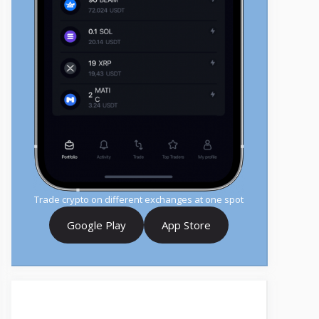
Trade crypto on different exchanges at one spot
Google Play
App Store