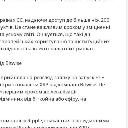
раїнах ЄС, надаючи доступ до більше ніж 200
уктів. Це стане важливим кроком у зміцненні
усьому світі. Очікується, що такі дії
 європейських користувачів та інституційних
ліквідності на криптовалютних ринках.
ід Bitwise
C) прийняла на розгляд заявку на запуск ETF
і криптовалюти XRP від компанії Bitwise. Це
и першим кроком до легалізації
ідмінних від біткойна або ефіру, на
компанією Ripple, стикається з юридичними
проти Ripple, стверджуючи, що XRP є