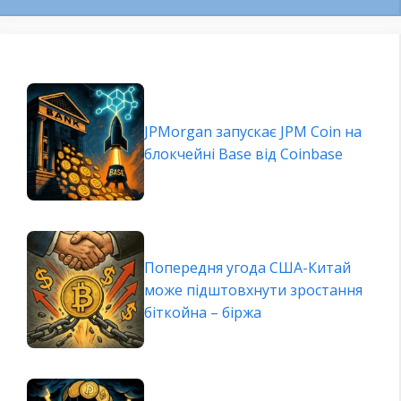
JPMorgan запускає JPM Coin на
блокчейні Base від Coinbase
Попередня угода США-Китай
може підштовхнути зростання
біткойна – біржа