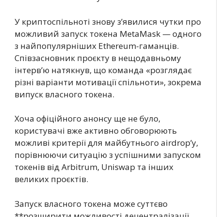
У криптоспільноті знову з’явилися чутки про
можливий запуск токена MetaMask — одного
з найпопулярніших Ethereum-гаманців.
Співзасновник проєкту в нещодавньому
інтерв’ю натякнув, що команда «розглядає
різні варіанти мотивації спільноти», зокрема
випуск власного токена.
Хоча офіційного анонсу ще не було,
користувачі вже активно обговорюють
можливі критерії для майбутнього airdrop’у,
порівнюючи ситуацію з успішними запуском
токенів від Arbitrum, Uniswap та інших
великих проєктів.
Запуск власного токена може суттєво
**розширити можливості децентралізації