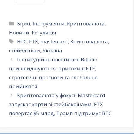
Категорії
Біржі
,
Інструменти
,
Криптовалюта
,
Новини
,
Регуляція
Позначки
BTC
,
FTX
,
mastercard
,
Криптовалюта
,
стейблкоїни
,
Україна
Інституційні інвестиції в Bitcoin
пришвидшуються: притоки в ETF,
стратегічні прогнози та глобальне
прийняття
Криптовалюта у фокусі: Mastercard
запускає карти зі стейблкоїнами, FTX
повертає $5 млрд, Трамп підтримує BTC