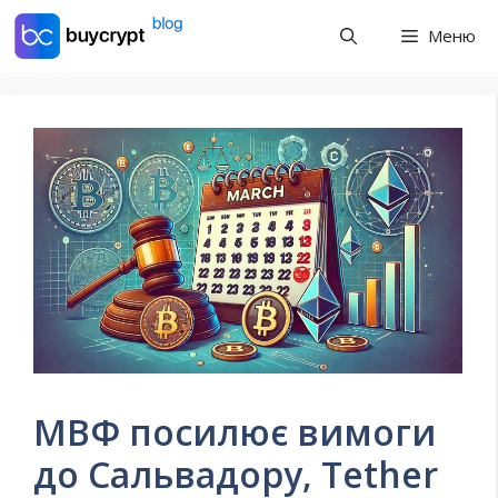
Перейти
Меню
до
контенту
МВФ посилює вимоги
до Сальвадору, Tether