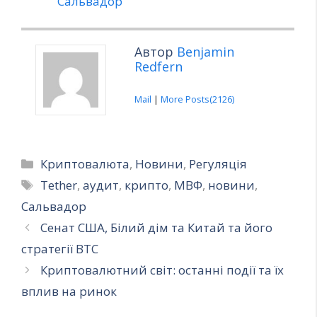
Сальвадор
Автор
Benjamin
Redfern
Mail
|
More Posts(2126)
Категорії
Криптовалюта
,
Новини
,
Регуляція
Позначки
Tether
,
аудит
,
крипто
,
МВФ
,
новини
,
Сальвадор
Сенат США, Білий дім та Китай та його
стратегії BTC
Криптовалютний світ: останні події та їх
вплив на ринок