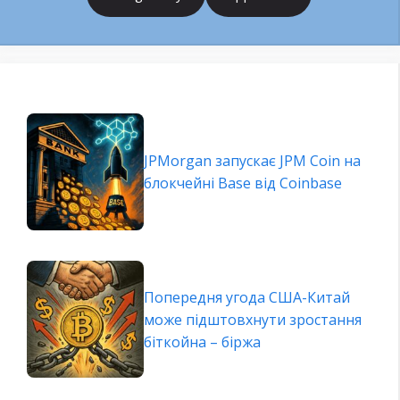
JPMorgan запускає JPM Coin на
блокчейні Base від Coinbase
Попередня угода США-Китай
може підштовхнути зростання
біткойна – біржа