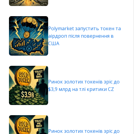
Polymarket запустить токен та
аірдроп після повернення в
США
Ринок золотих токенів зріс до
$3,9 млрд на тлі критики CZ
Ринок золотих токенів зріс до