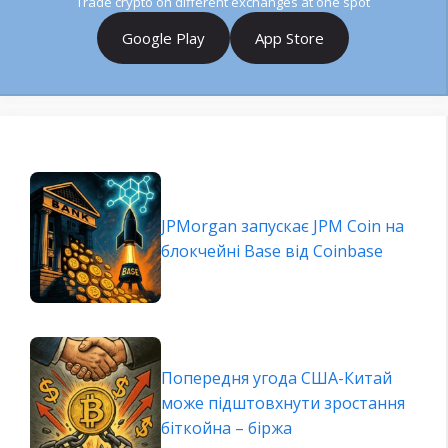
Trade crypto on different exchanges at one spot
Google Play
App Store
JPMorgan запускає JPM Coin на
блокчейні Base від Coinbase
Попередня угода США-Китай
може підштовхнути зростання
біткойна – біржа