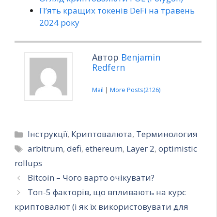
П’ять кращих токенів DeFi на травень
2024 року
Автор
Benjamin
Redfern
Mail
|
More Posts(2126)
Категорії
Інструкції
,
Криптовалюта
,
Терминология
Позначки
arbitrum
,
defi
,
ethereum
,
Layer 2
,
optimistic
rollups
Bitcoin – Чого варто очікувати?
Топ-5 факторів, що впливають на курс
криптовалют (і як їх використовувати для