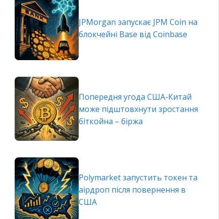
JPMorgan запускає JPM Coin на
блокчейні Base від Coinbase
Попередня угода США-Китай
може підштовхнути зростання
біткойна – біржа
Polymarket запустить токен та
аірдроп після повернення в
США