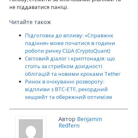
не піддаватися паніці.
Читайте також
Підготовка до впливу: «Справжнє
падіння» може початися в години
роботи ринку США (CryptoQuant)
Світовий діалог і криптонадія: що
стоїть за стрибком дохідності
облігацій та новими кроками Tether
Ринок в очікуванні розвороту:
відпливи з BTC-ETF, рекордний
хешрейт та обережний оптимізм
Автор
Benjamin
Redfern