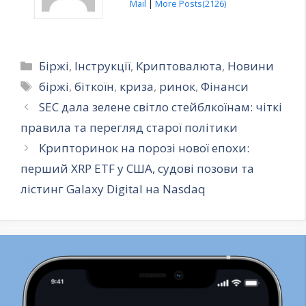
Mail
|
More Posts(2126)
Категорії
Біржі
,
Інструкції
,
Криптовалюта
,
Новини
Позначки
біржі
,
біткоїн
,
криза
,
ринок
,
Фінанси
SEC дала зелене світло стейблкоїнам: чіткі
правила та перегляд старої політики
Крипторинок на порозі нової епохи:
перший XRP ETF у США, судові позови та
лістинг Galaxy Digital на Nasdaq