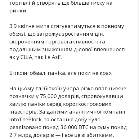
торгівлі й створять ще більше тиску на
ринки.
З 9 квітня мита стягуватимуться в повному
обсязі, що загрожує зростанням цін,
скороченням торгової активності та
подальшим зниженням ділової впевненості
як у США, так і в Азії.
Біткоїн: обвал, паніка, але поки не крах
На цьому тлі біткоїн учора різко впав нижче
позначки у 75 000 доларів, спровокувавши
хвилю паніки серед короткострокових
інвесторів. За даними аналітичної компанії
IntoTheBlock, за останню добу було
реалізовано понад 36 000 BTC на суму понад
2,7 млрд доларів — і все це зі збитками.