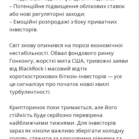
– Потенційне підвищення облікових ставок
або нові регуляторні заходи;
– Емоційні розпродажі з боку приватних
інвесторів.
Світ знову опинився на порозі економічної
нестабільності. Обвал фондового ринку
Гонконгу, жорсткі мита США, тривожні заяви
від BlackRock і масовий відтік
короткострокових біткоїн-інвесторів — усе
це сигналізує про початок нової хвилі
турбулентності.
Крипторинок поки тримається, але його
стійкість буде серйозно перевірена
найближчими тижнями. Для інвесторів
зараз як ніколи важливо зберігати холодну
голову, стежити за ключовими рівнями та