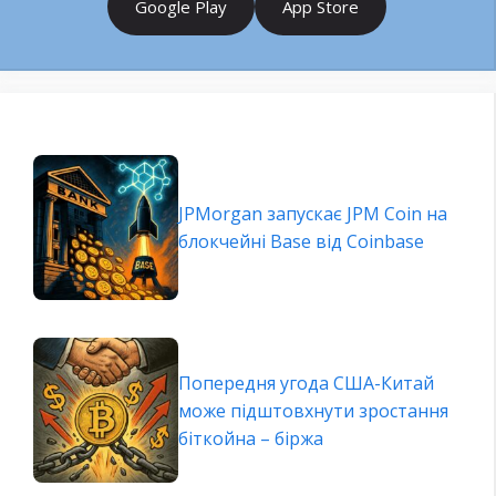
Google Play
App Store
JPMorgan запускає JPM Coin на
блокчейні Base від Coinbase
Попередня угода США-Китай
може підштовхнути зростання
біткойна – біржа