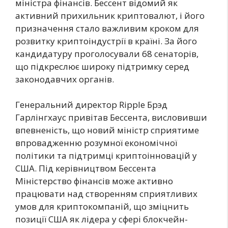
міністра фінансів. Бессент відомий як
активний прихильник криптовалют, і його
призначення стало важливим кроком для
розвитку криптоіндустрії в країні. За його
кандидатуру проголосували 68 сенаторів,
що підкреслює широку підтримку серед
законодавчих органів.
Генеральний директор Ripple Брэд
Гарлінгхаус привітав Бессента, висловивши
впевненість, що новий міністр сприятиме
впровадженню розумної економічної
політики та підтримці криптоінновацій у
США. Під керівництвом Бессента
Міністерство фінансів може активно
працювати над створенням сприятливих
умов для криптокомпаній, що зміцнить
позиції США як лідера у сфері блокчейн-