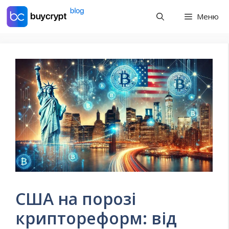
Перейти
Меню
до
контенту
США на порозі
криптореформ: від