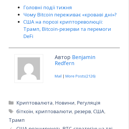
Головні події тижня
Чому Bitcoin переживає «кроваві дні»?
США на порозі криптореволюції:
Трамп, Bitcoin-резерви та перемоги
DeFi
Автор
Benjamin
Redfern
Mail
|
More Posts(2126)
Категорії
Криптовалюта
,
Новини
,
Регуляція
Позначки
біткоїн
,
криптовалюти
,
резерв
,
США
,
Трамп
США розширюють BTC-стратегію на тлі