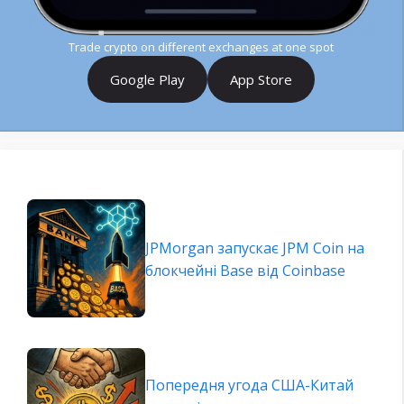
Trade crypto on different exchanges at one spot
Google Play
App Store
JPMorgan запускає JPM Coin на
блокчейні Base від Coinbase
Попередня угода США-Китай