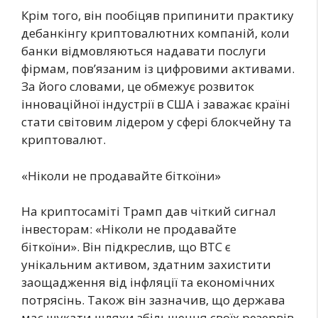
Крім того, він пообіцяв припинити практику
дебанкінгу криптовалютних компаній, коли
банки відмовляються надавати послуги
фірмам, пов’язаним із цифровими активами.
За його словами, це обмежує розвиток
інноваційної індустрії в США і заважає країні
стати світовим лідером у сфері блокчейну та
криптовалют.
«Ніколи не продавайте біткоїни»
На криптосаміті Трамп дав чіткий сигнал
інвесторам: «Ніколи не продавайте
біткоїни». Він підкреслив, що BTC є
унікальним активом, здатним захистити
заощадження від інфляції та економічних
потрясінь. Також він зазначив, що держава
має шукати шляхи збільшення своїх резервів