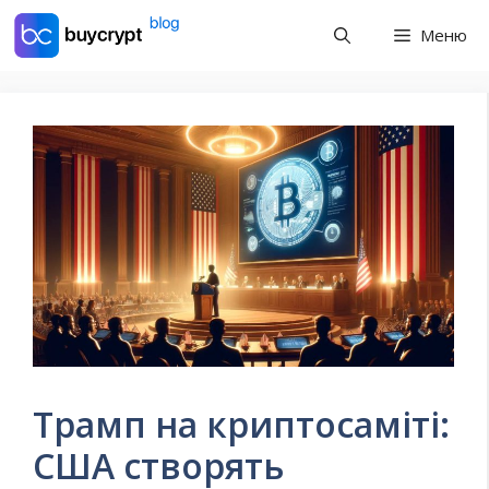
Перейти
Меню
до
контенту
Трамп на криптосаміті:
США створять