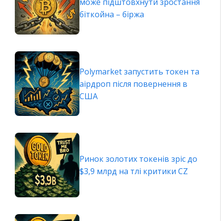
може підштовхнути зростання
біткойна – біржа
Polymarket запустить токен та
аірдроп після повернення в
США
Ринок золотих токенів зріс до
$3,9 млрд на тлі критики CZ