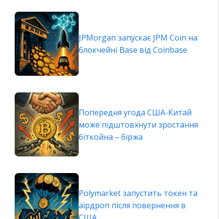
JPMorgan запускає JPM Coin на
блокчейні Base від Coinbase
Попередня угода США-Китай
може підштовхнути зростання
біткойна – біржа
Polymarket запустить токен та
аірдроп після повернення в
США