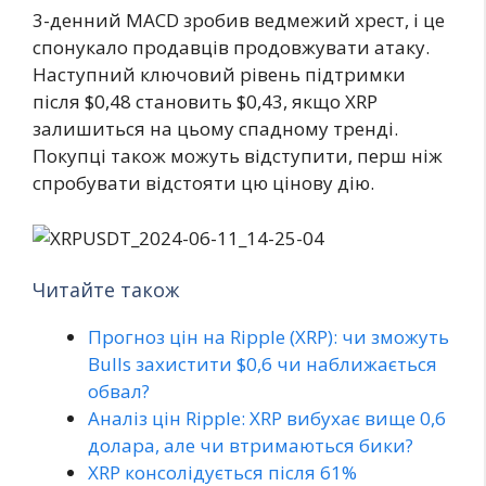
3-денний MACD зробив ведмежий хрест, і це
спонукало продавців продовжувати атаку.
Наступний ключовий рівень підтримки
після $0,48 становить $0,43, якщо XRP
залишиться на цьому спадному тренді.
Покупці також можуть відступити, перш ніж
спробувати відстояти цю цінову дію.
Читайте також
Прогноз цін на Ripple (XRP): чи зможуть
Bulls захистити $0,6 чи наближається
обвал?
Аналіз цін Ripple: XRP вибухає вище 0,6
долара, але чи втримаються бики?
XRP консолідується після 61%