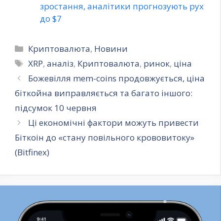
зростання, аналітики прогнозують рух
до $7
Категорії
Криптовалюта
,
Новини
Позначки
XRP
,
аналіз
,
Криптовалюта
,
ринок
,
ціна
Божевілля mem-coins продовжується, ціна
біткойна виправляється та багато іншого:
підсумок 10 червня
Ці економічні фактори можуть привести
Біткоін до «стану повільного крововитоку»
(Bitfinex)