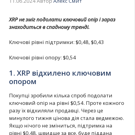
11.06.2024
Автор
Алекс Смит
XRP не зміг подолати ключовий опір і зараз
знаходиться в спадному тренді.
Ключові рівні підтримки: $0,48, $0,43
Ключові рівні опору: $0,54
1. XRP відхилено ключовим
опором
Покупці зробили кілька спроб подолати
ключовий опір на рівні $0,54. Проте кожного
разу їх відхиляли продавці. Через це
минулого тижня цінова дія стала ведмежою.
Якщо нічого не зміниться, підтримка на
рівні $0,48, швидше за все, буде піддана