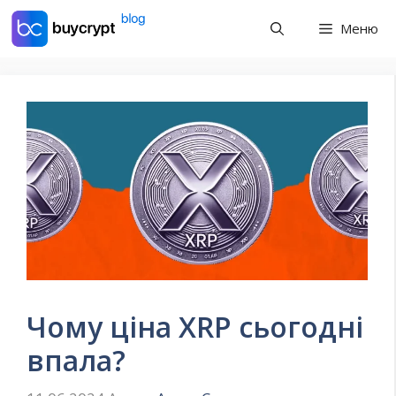
Перейти
Меню
до
контенту
Чому ціна XRP сьогодні
впала?