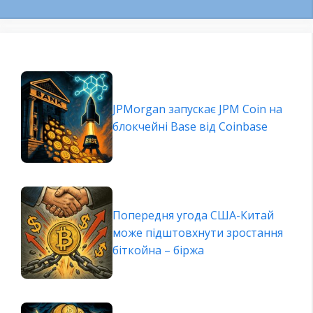
JPMorgan запускає JPM Coin на
блокчейні Base від Coinbase
Попередня угода США-Китай
може підштовхнути зростання
біткойна – біржа