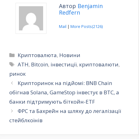
Автор
Benjamin
Redfern
Mail
|
More Posts(2126)
Категорії
Криптовалюта
,
Новини
Позначки
ATH
,
Bitcoin
,
інвестиції
,
криптовалюти
,
ринок
Крипторинок на підйомі: BNB Chain
обігнав Solana, GameStop інвестує в BTC, а
банки підтримують біткойн-ETF
ФРС та Бахрейн на шляху до легалізації
стейблкоїнів