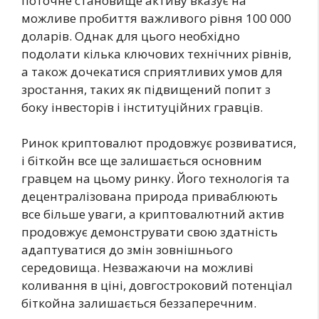
поточне становище активу вказує на
можливе пробиття важливого рівня 100 000
доларів. Однак для цього необхідно
подолати кілька ключових технічних рівнів,
а також дочекатися сприятливих умов для
зростання, таких як підвищений попит з
боку інвесторів і інституційних гравців.
Ринок криптовалют продовжує розвиватися,
і біткойн все ще залишається основним
гравцем на цьому ринку. Його технологія та
децентралізована природа приваблюють
все більше уваги, а криптовалютний актив
продовжує демонструвати свою здатність
адаптуватися до змін зовнішнього
середовища. Незважаючи на можливі
коливання в ціні, довгостроковий потенціал
біткойна залишається беззаперечним.