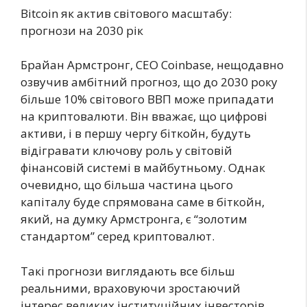
Bitcoin як актив світового масштабу:
прогнози на 2030 рік
Брайан Армстронг, CEO Coinbase, нещодавно
озвучив амбітний прогноз, що до 2030 року
більше 10% світового ВВП може припадати
на криптовалюти. Він вважає, що цифрові
активи, і в першу чергу біткойн, будуть
відігравати ключову роль у світовій
фінансовій системі в майбутньому. Однак
очевидно, що більша частина цього
капіталу буде спрямована саме в біткойн,
який, на думку Армстронга, є “золотим
стандартом” серед криптовалют.
Такі прогнози виглядають все більш
реальними, враховуючи зростаючий
інтерес великих інституційних інвесторів,