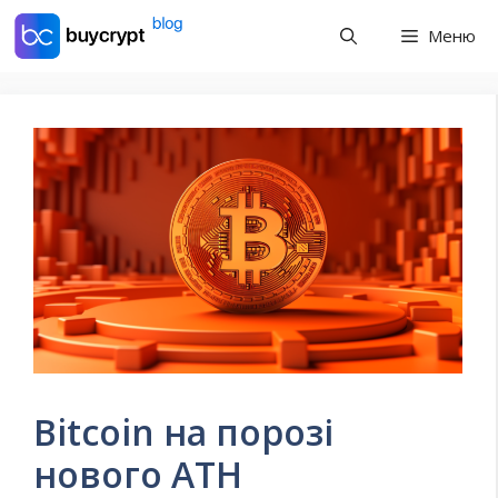
Перейти
Меню
до
контенту
Bitcoin на порозі
нового ATH