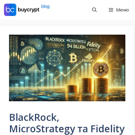
Перейти
Меню
до
контенту
BlackRock,
MicroStrategy та Fidelity