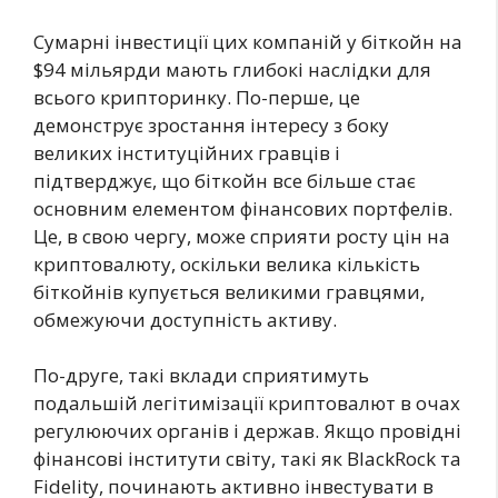
Сумарні інвестиції цих компаній у біткойн на
$94 мільярди мають глибокі наслідки для
всього крипторинку. По-перше, це
демонструє зростання інтересу з боку
великих інституційних гравців і
підтверджує, що біткойн все більше стає
основним елементом фінансових портфелів.
Це, в свою чергу, може сприяти росту цін на
криптовалюту, оскільки велика кількість
біткойнів купується великими гравцями,
обмежуючи доступність активу.
По-друге, такі вклади сприятимуть
подальшій легітимізації криптовалют в очах
регулюючих органів і держав. Якщо провідні
фінансові інститути світу, такі як BlackRock та
Fidelity, починають активно інвестувати в