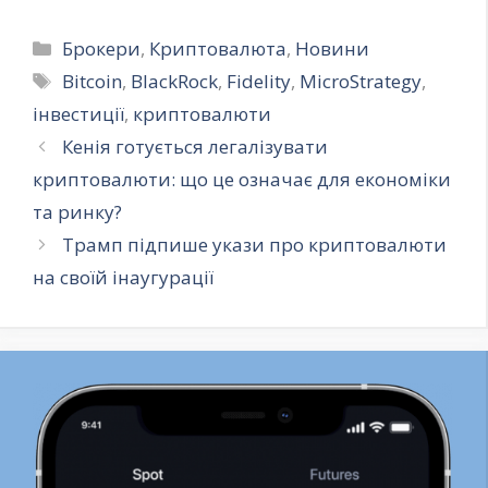
Категорії
Брокери
,
Криптовалюта
,
Новини
Позначки
Bitcoin
,
BlackRock
,
Fidelity
,
MicroStrategy
,
інвестиції
,
криптовалюти
Кенія готується легалізувати
криптовалюти: що це означає для економіки
та ринку?
Трамп підпише укази про криптовалюти
на своїй інаугурації