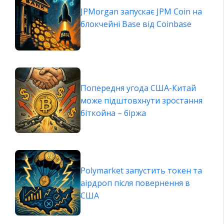
JPMorgan запускає JPM Coin на
блокчейні Base від Coinbase
Попередня угода США-Китай
може підштовхнути зростання
біткойна – біржа
Polymarket запустить токен та
аірдроп після повернення в
США