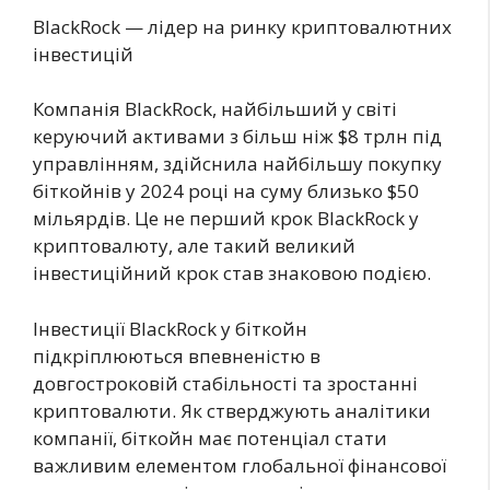
BlackRock — лідер на ринку криптовалютних
інвестицій
Компанія BlackRock, найбільший у світі
керуючий активами з більш ніж $8 трлн під
управлінням, здійснила найбільшу покупку
біткойнів у 2024 році на суму близько $50
мільярдів. Це не перший крок BlackRock у
криптовалюту, але такий великий
інвестиційний крок став знаковою подією.
Інвестиції BlackRock у біткойн
підкріплюються впевненістю в
довгостроковій стабільності та зростанні
криптовалюти. Як стверджують аналітики
компанії, біткойн має потенціал стати
важливим елементом глобальної фінансової