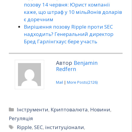
позову 14 червня: Юрист компанії
каже, що штраф у 10 мільйонів доларів
є доречним
Вирішення позову Ripple проти SEC
надходить? Генеральний директор
Бред Гарлінгхаус бере участь
Автор
Benjamin
Redfern
Mail
|
More Posts(2126)
Категорії
Інструменти
,
Криптовалюта
,
Новини
,
Регуляція
Позначки
Ripple
,
SEC
,
інституціонали
,