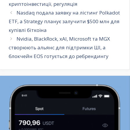
криптоінвестиції
,
регуляція
Nasdaq подала заявку на лістинг Polkadot
ETF, а Strategy планує залучити $500 млн для
купівлі біткоїна
Nvidia, BlackRock, xAI, Microsoft та MGX
створюють альянс для підтримки ШІ, а
блокчейн EOS готується до ребрендингу