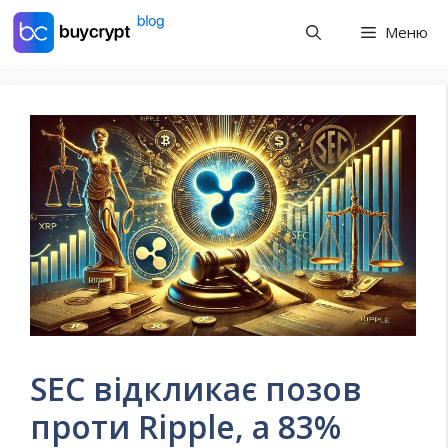
Перейти
Меню
до
контенту
SEC відкликає позов
проти Ripple, а 83%