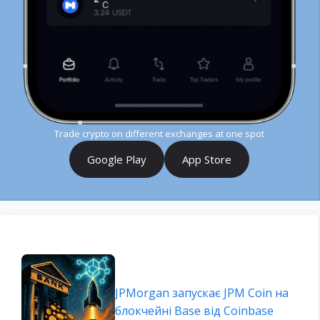
Trade crypto on different exchanges at one spot
Google Play
App Store
JPMorgan запускає JPM Coin на
блокчейні Base від Coinbase