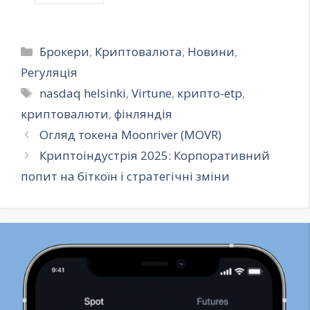
Категорії
Брокери
,
Криптовалюта
,
Новини
,
Регуляція
Позначки
nasdaq helsinki
,
Virtune
,
крипто-etp
,
криптовалюти
,
фінляндія
Огляд токена Moonriver (MOVR)
Криптоіндустрія 2025: Корпоративний
попит на біткоїн і стратегічні зміни