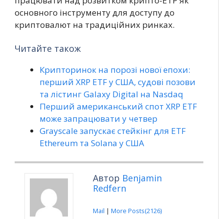
працювати над розвитком крипто-ETP як
основного інструменту для доступу до
криптовалют на традиційних ринках.
Читайте також
Крипторинок на порозі нової епохи:
перший XRP ETF у США, судові позови
та лістинг Galaxy Digital на Nasdaq
Перший американський спот XRP ETF
може запрацювати у четвер
Grayscale запускає стейкінг для ETF
Ethereum та Solana у США
Автор
Benjamin
Redfern
Mail
|
More Posts(2126)