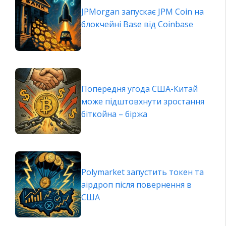
JPMorgan запускає JPM Coin на
блокчейні Base від Coinbase
Попередня угода США-Китай
може підштовхнути зростання
біткойна – біржа
Polymarket запустить токен та
аірдроп після повернення в
США