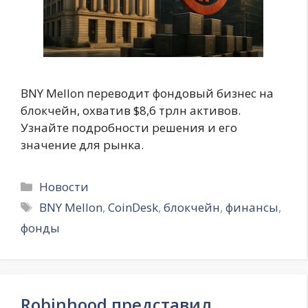
BNY Mellon переводит фондовый бизнес на
блокчейн, охватив $8,6 трлн активов.
Узнайте подробности решения и его
значение для рынка.
Рубрики
Новости
Метки
BNY Mellon
,
CoinDesk
,
блокчейн
,
финансы
,
фонды
Robinhood представил