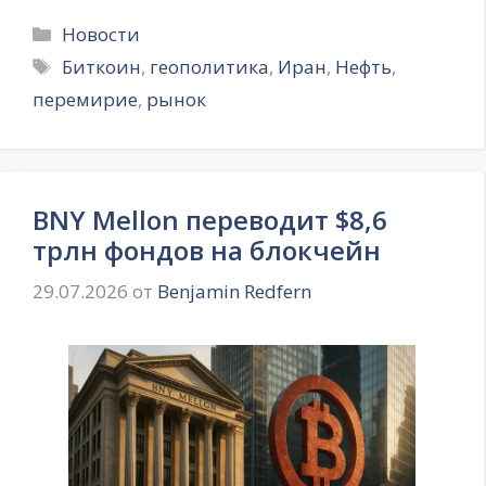
Рубрики
Новости
Метки
Биткоин
,
геополитика
,
Иран
,
Нефть
,
перемирие
,
рынок
BNY Mellon переводит $8,6
трлн фондов на блокчейн
29.07.2026
от
Benjamin Redfern