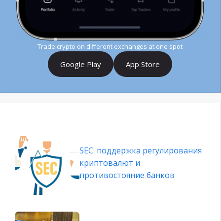
Trade crypto on different exchanges at one spot
Google Play
App Store
SEC: поддержка регулирования
криптовалют и
противостояние банков