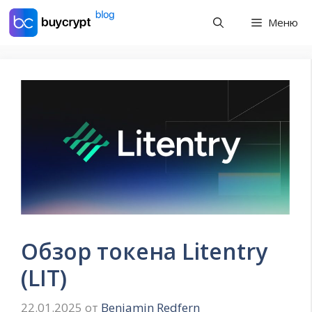
Перейти
Меню
к
содержимому
Обзор токена Litentry
(LIT)
22.01.2025
от
Benjamin Redfern