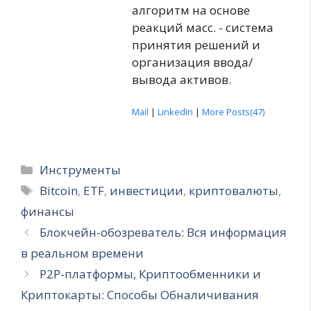
алгоритм на основе
реакций масс. - система
принятия решений и
организация ввода/
вывода активов.
Mail
|
LinkedIn
|
More Posts(47)
Рубрики
Инструменты
Метки
Bitcoin
,
ETF
,
инвестиции
,
криптовалюты
,
финансы
Блокчейн-обозреватель: Вся информация
в реальном времени
P2P-платформы, Криптообменники и
Криптокарты: Способы Обналичивания