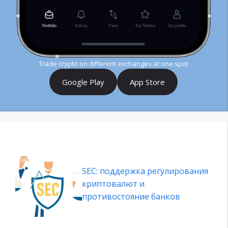
Trade crypto on different exchanges at one spot
Google Play
App Store
SEC: поддержка регулирования
криптовалют и
противостояние банков