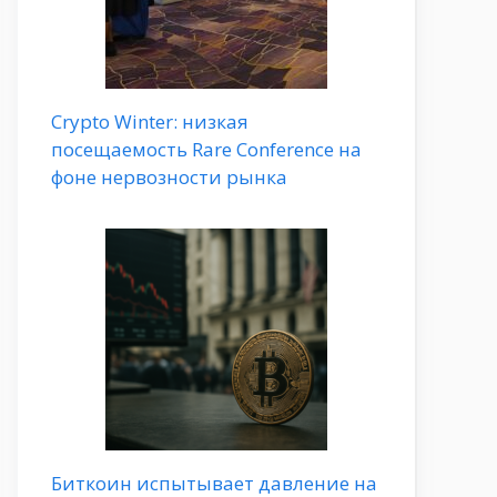
Crypto Winter: низкая
посещаемость Rare Conference на
фоне нервозности рынка
Биткоин испытывает давление на