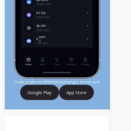
Trade crypto on different exchanges at one spot
Google Play
App Store