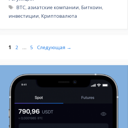
Метки
BTC
,
азиатские компании
,
Биткоин
,
инвестиции
,
Криптовалюта
Страница
Страница
Страница
1
2
…
5
Следующая
→