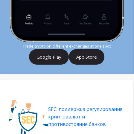
Trade crypto on different exchanges at one spot
Google Play
App Store
SEC: поддержка регулирования
криптовалют и
противостояние банков