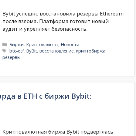
Bybit успешно восстановила резервы Ethereum
после взлома. Платформа готовит новый
аудит и укрепляет безопасность.
Рубрики
Биржи
,
Криптовалюты
,
Новости
Метки
btc-etf
,
ByBit
,
восстановление
,
криптобиржа
,
резервы
да в ETH с биржи Bybit:
Криптовалютная биржа Bybit подверглась