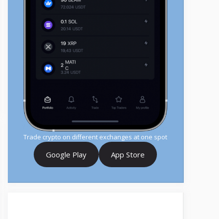
Trade crypto on different exchanges at one spot
Google Play
App Store