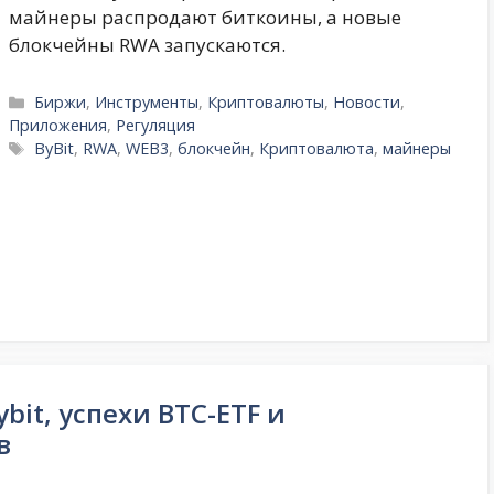
майнеры распродают биткоины, а новые
блокчейны RWA запускаются.
Рубрики
Биржи
,
Инструменты
,
Криптовалюты
,
Новости
,
Приложения
,
Регуляция
Метки
ByBit
,
RWA
,
WEB3
,
блокчейн
,
Криптовалюта
,
майнеры
bit, успехи BTC-ETF и
в