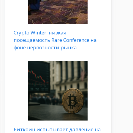
Crypto Winter: низкая
посещаемость Rare Conference на
фоне нервозности рынка
Биткоин испытывает давление на