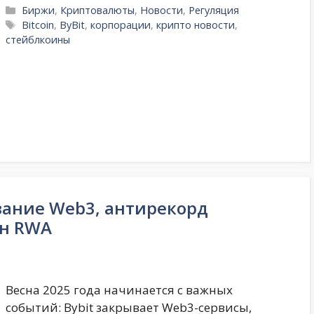
Рубрики
Биржи
,
Криптовалюты
,
Новости
,
Регуляция
Метки
Bitcoin
,
ByBit
,
корпорации
,
крипто новости
,
стейблкоины
вание Web3, антирекорд
йн RWA
Весна 2025 года начинается с важных
событий: Bybit закрывает Web3-сервисы,