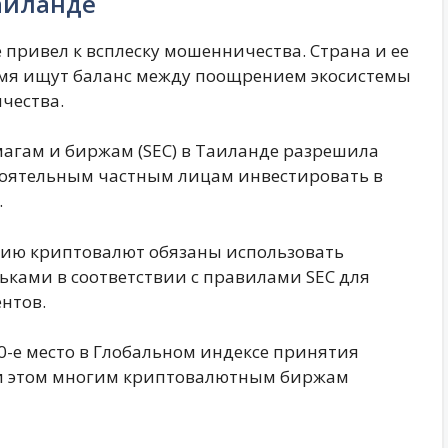
аиланде
привел к всплеску мошенничества. Страна и ее
мя ищут баланс между поощрением экосистемы
чества.
магам и биржам (SEC) в Таиланде разрешила
оятельным частным лицам инвестировать в
.
нию криптовалют обязаны использовать
ками в соответствии с правилами SEC для
нтов.
0-е место в Глобальном индексе принятия
 при этом многим криптовалютным биржам