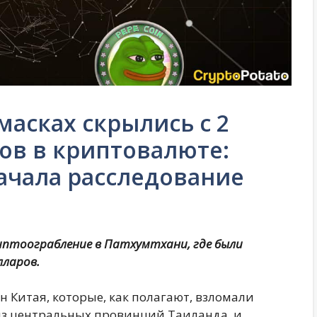
асках скрылись с 2
в в криптовалюте:
ачала расследование
иптоограбление в Патхумтхани, где были
лларов.
 Китая, которые, как полагают, взломали
из центральных провинций Таиланда, и