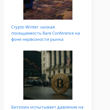
Crypto Winter: низкая
посещаемость Rare Conference на
фоне нервозности рынка
Биткоин испытывает давление на