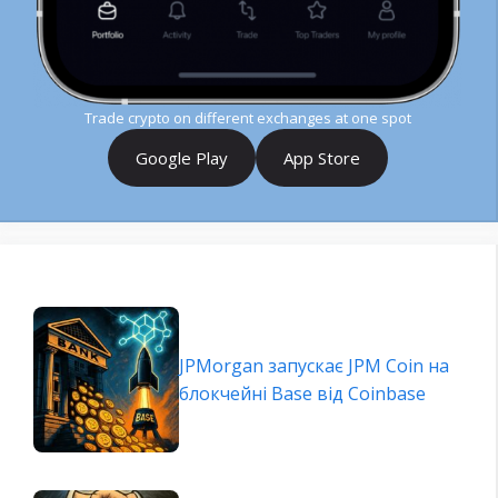
Trade crypto on different exchanges at one spot
Google Play
App Store
JPMorgan запускає JPM Coin на
блокчейні Base від Coinbase