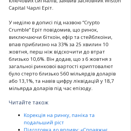
ключових сигналів, заявив засновник Wiston
Capital Чарлі Еріт.
У неділю в дописі під назвою “Crypto
Crumble” Еріт повідомив, що ринок,
виключаючи біткоїн, ефір та стейблкоїни,
впав приблизно на 33% за 25 хвилин 10
жовтня, перш ніж відскочити до втрат
близько 10,6%. Він додав, що з 6 жовтня з
загальної ринкової вартості криптовалют
було стерто близько 560 мільярдів доларів
або 13,1%, та навів цифру ліквідацій у 18,7
мільярда доларів під час епізоду.
Читайте також
Корекція на ринку, паніка та
подальший ріст
Підготовка до впливу: «Справжнє