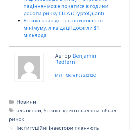
падіння» може початися в години
роботи ринку США (CryptoQuant)
Біткоїн впав до трьохтижневого
мінімуму, ліквідації досягли $1
мільярда
Автор
Benjamin
Redfern
Mail
|
More Posts(2126)
Категорії
Новини
Позначки
альткоїни
,
біткоїн
,
криптовалюти
,
обвал
,
ринок
Інституційні інвестори планують