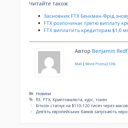
Читайте також
Засновник FTX Бенкман-Фрід знов
FTX розпочинає третю виплату кр
FTX виплатить кредиторам $1,6 мі
Автор
Benjamin Redf
Mail
|
More Posts(2126)
Категорії
Новини
Позначки
ftt
,
FTX
,
Криптовалюта
,
курс
,
токен
Біткоїн стагнує на $110-120 тисяч через масо
Дев’ять європейських банків запускають євр