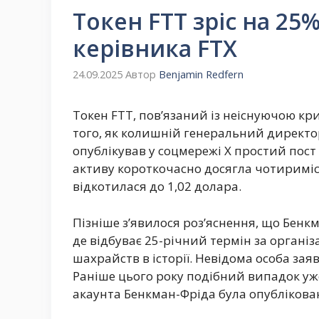
Токен FTT зріс на 25%
керівника FTX
24.09.2025
Автор
Benjamin Redfern
Токен FTT, пов’язаний із неіснуючою кр
того, як колишній генеральний директо
опублікував у соцмережі X простий пост 
активу короткочасно досягла чотириміс
відкотилася до 1,02 долара.
Пізніше з’явилося роз’яснення, що Бенкм
де відбуває 25-річний термін за органі
шахрайств в історії. Невідома особа заяв
Раніше цього року подібний випадок уж
акаунта Бенкман-Фріда була опублікован