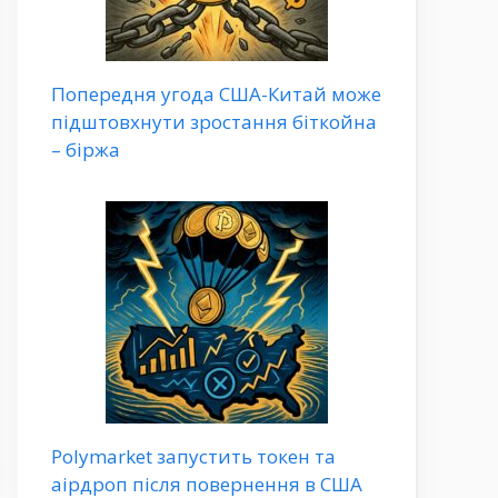
Попередня угода США-Китай може
підштовхнути зростання біткойна
– біржа
Polymarket запустить токен та
аірдроп після повернення в США