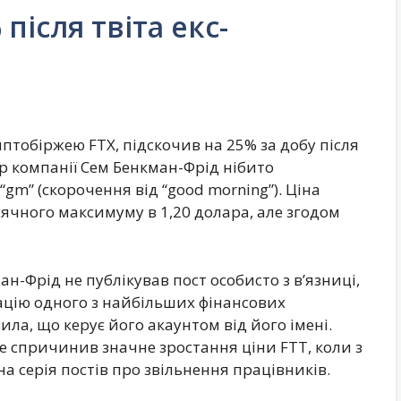
 після твіта екс-
иптобіржею FTX, підскочив на 25% за добу після
р компанії Сем Бенкман-Фрід нібито
“gm” (скорочення від “good morning”). Ціна
ячного максимуму в 1,20 долара, але згодом
ан-Фрід не публікував пост особисто з в’язниці,
зацію одного з найбільших фінансових
ила, що керує його акаунтом від його імені.
е спричинив значне зростання ціни FTT, коли з
а серія постів про звільнення працівників.