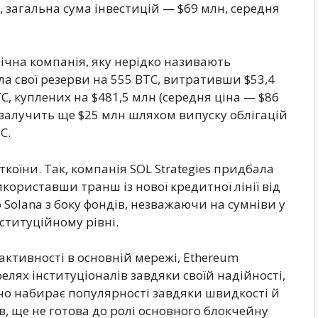
, загальна сума інвестицій — $69 млн, середня
лічна компанія, яку нерідко називають
ла свої резерви на 555 BTC, витративши $53,4
C, куплених на $481,5 млн (середня ціна — $86
t залучить ще $25 млн шляхом випуску облігацій
C.
ткоїни. Так, компанія SOL Strategies придбала
икориставши транш із нової кредитної лінії від
 Solana з боку фондів, незважаючи на сумніви у
нституційному рівні.
ктивності в основній мережі, Ethereum
лях інституціоналів завдяки своїй надійності,
ивно набирає популярності завдяки швидкості й
в, ще не готова до ролі основного блокчейну