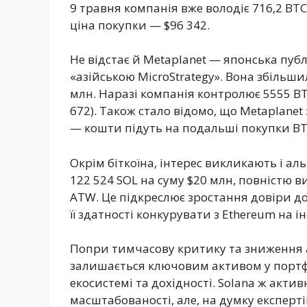
9 травня компанія вже володіє 716,2 BTC
ціна покупки — $96 342.
Не відстає й Metaplanet — японська пуб
«азійською MicroStrategy». Вона збільши
млн. Наразі компанія контролює 5555 BT
672). Також стало відомо, що Metaplane
— кошти підуть на подальші покупки BT
Окрім біткоїна, інтерес викликають і аль
122 524 SOL на суму $20 млн, повністю в
ATW. Це підкреслює зростання довіри до
її здатності конкурувати з Ethereum на і
Попри тимчасову критику та зниження а
залишається ключовим активом у портфе
екосистемі та дохідності. Solana ж акт
масштабованості, але, на думку експерті