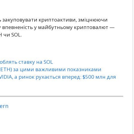
ь закуповувати криптоактиви, зміцнюючи
у впевненість у майбутньому криптовалют —
H чи SOL.
роблять ставку на SOL
m (ETH) за цими важливими показниками
IDIA, а ринок рухається вперед: $500 млн для
ern