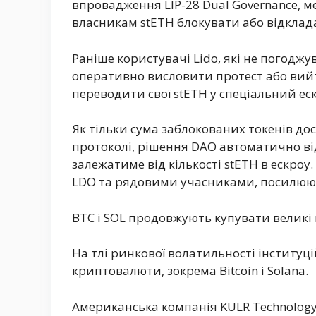
впровадження LIP-28 Dual Governance, м
власникам stETH блокувати або відклад
Раніше користувачі Lido, які не погодж
оперативно висловити протест або вийт
переводити свої stETH у спеціальний ес
Як тільки сума заблокованих токенів дос
протоколі, рішення DAO автоматично ві
залежатиме від кількості stETH в ескро
LDO та рядовими учасниками, посилюючи
BTC і SOL продовжують купувати великі 
На тлі ринкової волатильності інститу
криптовалюти, зокрема Bitcoin і Solana.
Американська компанія KULR Technology