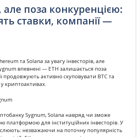
, але поза конкуренцією:
ять ставки, компанії —
reum та Solana за увагу інвесторів, але
ygnum впевнені — ETH залишається поза
ії продовжують активно скуповувати BTC та
 у криптоактивах.
ygnum
птобанку Sygnum, Solana навряд чи зможе
ю платформою для інституційних інвесторів. У
реслюють: незважаючи на поточну популярність