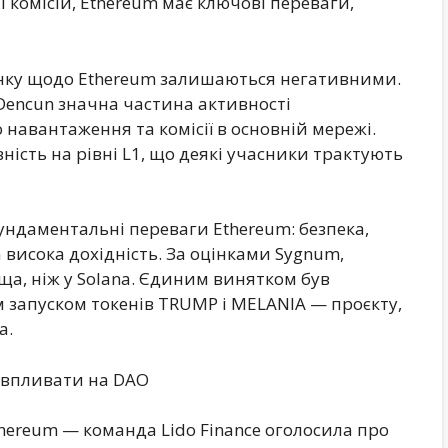
 і комісій, Ethereum має ключові переваги,
инку щодо Ethereum залишаються негативними.
 Dencun значна частина активності
 навантаження та комісії в основній мережі.
ість на рівні L1, що деякі учасники трактують
фундаментальні переваги Ethereum: безпека,
 висока дохідність. За оцінками Sygnum,
ища, ніж у Solana. Єдиним винятком був
м запуском токенів TRUMP і MELANIA — проєкту,
а.
 впливати на DAO
thereum — команда Lido Finance оголосила про