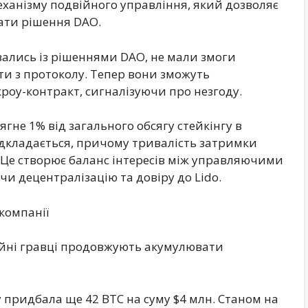
еханізму подвійного управління, який дозволяє
ати рішення DAO.
увались із рішеннями DAO, не мали змоги
и з протоколу. Тепер вони зможуть
кроу-контракт, сигналізуючи про незгоду.
ягне 1% від загального обсягу стейкінгу в
дкладається, причому тривалість затримки
у. Це створює баланс інтересів між управляючими
 децентралізацію та довіру до Lido.
компанії
ційні гравці продовжують акумулювати
 придбала ще 42 BTC на суму $4 млн. Станом на