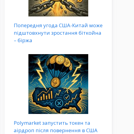
Попередня угода США-Китай може
підштовхнути зростання біткойна
– біржа
Polymarket запустить токен та
аірдроп після повернення в США