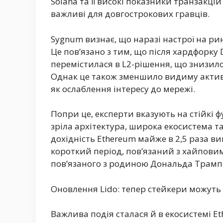
Solana та її високі показники транзакцій
важливі для довгострокових гравців.
Sygnum визнає, що наразі настрої на р
Це пов’язано з тим, що після хардфорку
перемістилася в L2-рішення, що знизило
Однак це також зменшило видиму активн
як ослаблення інтересу до мережі.
Попри це, експерти вказують на стійкі 
зріла архітектура, широка екосистема та
дохідність Ethereum майже в 2,5 раза в
короткий період, пов’язаний з хайпови
пов’язаного з родиною Дональда Трамп
Оновлення Lido: тепер стейкери можуть
Важлива подія сталася й в екосистемі E