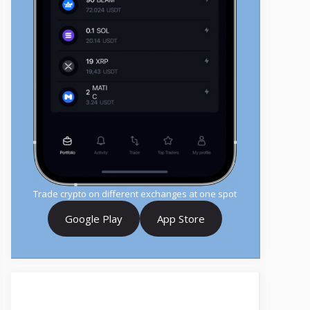
Trade crypto on different exchanges at one spot
Google Play
App Store