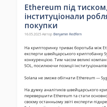
Ethereum під тиском
інституціонали робл
покупки
16.05.2025
Автор
Benjamin Redfern
На крипторинку триває боротьба між Ethe
експерти швейцарського криптобанку S
конкуренцією. Тим часом великі компан
SOL, посилюючи позиції інституціоналів
Solana не зможе обігнати Ethereum — S
На думку аналітиків швейцарського кри
перевершити Ethereum та стати основно
своєму останньому звіті експерти підк