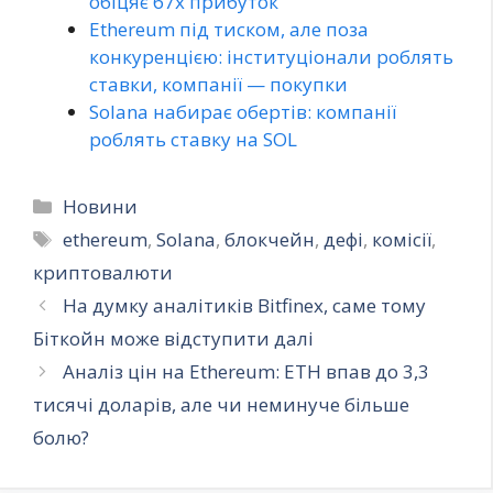
обіцяє 67x прибуток
Ethereum під тиском, але поза
конкуренцією: інституціонали роблять
ставки, компанії — покупки
Solana набирає обертів: компанії
роблять ставку на SOL
Категорії
Новини
Позначки
ethereum
,
Solana
,
блокчейн
,
дефі
,
комісії
,
криптовалюти
На думку аналітиків Bitfinex, саме тому
Біткойн може відступити далі
Аналіз цін на Ethereum: ETH впав до 3,3
тисячі доларів, але чи неминуче більше
болю?