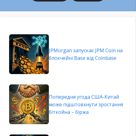
JPMorgan запускає JPM Coin на
блокчейні Base від Coinbase
Попередня угода США-Китай
може підштовхнути зростання
біткойна – біржа