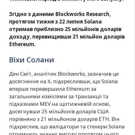
Згідно з даними Blockworks Research,
протягом тижня з 22 липня Solana
отримав приблизно 25 мільйонів доларів
доходу, перевищивши 21 мільйон доларів
Ethereum.
Віхи Солани
Ден Сміт, аналітик Blockworks, зазначив це
досягнення на X, підкресливши, що Solana
вперше перевершила Ethereum за
загальними комісіями за транзакції та
підказками MEV на щотижневій основі,
досягнувши 25 мільйонів доларів США
порівняно з 21 мільйоном доларів ETH. Він
підкреслив, що валідатори та стекери Solana
отримують значну вигоду протягом цього