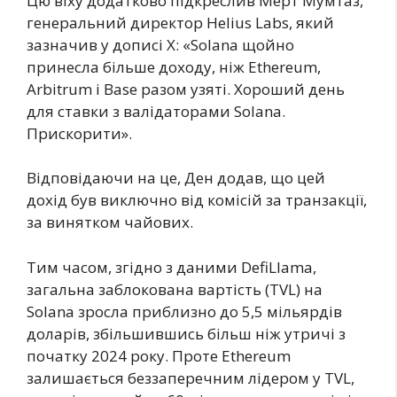
Цю віху додатково підкреслив Мерт Мумтаз,
генеральний директор Helius Labs, який
зазначив у дописі X: «Solana щойно
принесла більше доходу, ніж Ethereum,
Arbitrum і Base разом узяті. Хороший день
для ставки з валідаторами Solana.
Прискорити».
Відповідаючи на це, Ден додав, що цей
дохід був виключно від комісій за транзакції,
за винятком чайових.
Тим часом, згідно з даними DefiLlama,
загальна заблокована вартість (TVL) на
Solana зросла приблизно до 5,5 мільярдів
доларів, збільшившись більш ніж утричі з
початку 2024 року. Проте Ethereum
залишається беззаперечним лідером у TVL,