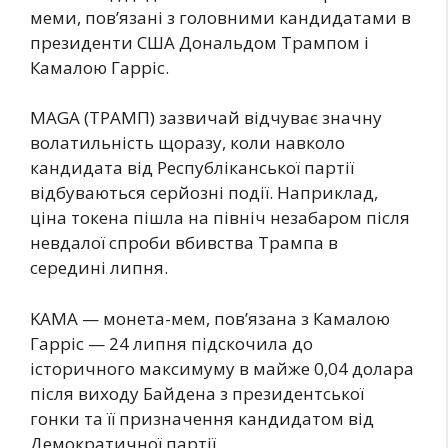
меми, пов’язані з головними кандидатами в
президенти США Дональдом Трампом і
Камалою Гарріс.
MAGA (ТРАМП) зазвичай відчуває значну
волатильність щоразу, коли навколо
кандидата від Республіканської партії
відбуваються серйозні події. Наприклад,
ціна токена пішла на північ незабаром після
невдалої спроби вбивства Трампа в
середині липня.
KAMA — монета-мем, пов’язана з Камалою
Гарріс — 24 липня підскочила до
історичного максимуму в майже 0,04 долара
після виходу Байдена з президентської
гонки та її призначення кандидатом від
Демократичної партії.