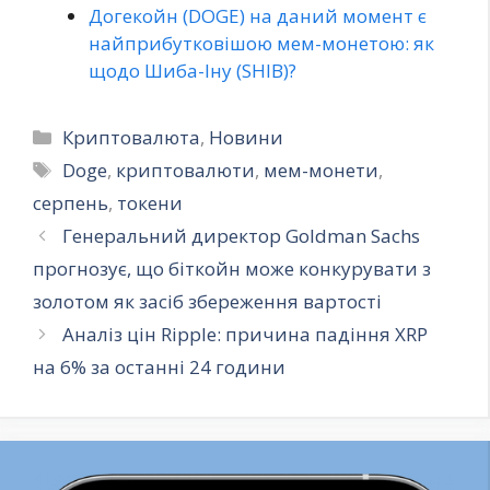
Догекойн (DOGE) на даний момент є
найприбутковішою мем-монетою: як
щодо Шиба-Іну (SHIB)?
Категорії
Криптовалюта
,
Новини
Позначки
Doge
,
криптовалюти
,
мем-монети
,
серпень
,
токени
Генеральний директор Goldman Sachs
прогнозує, що біткойн може конкурувати з
золотом як засіб збереження вартості
Аналіз цін Ripple: причина падіння XRP
на 6% за останні 24 години