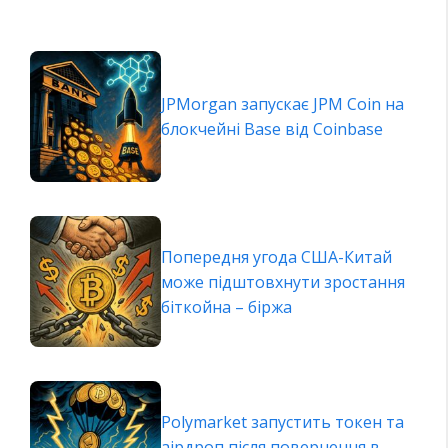
JPMorgan запускає JPM Coin на
блокчейні Base від Coinbase
Попередня угода США-Китай
може підштовхнути зростання
біткойна – біржа
Polymarket запустить токен та
аірдроп після повернення в