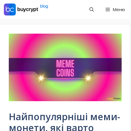
Перейти
Меню
до
контенту
Найпопулярніші меми-
монети, які варто