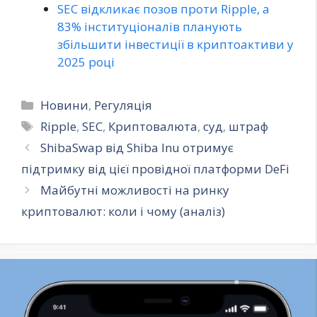
SEC відкликає позов проти Ripple, а
83% інституціоналів планують
збільшити інвестиції в криптоактиви у
2025 році
Категорії
Новини
,
Регуляція
Позначки
Ripple
,
SEC
,
Криптовалюта
,
суд
,
штраф
ShibaSwap від Shiba Inu отримує
підтримку від цієї провідної платформи DeFi
Майбутні можливості на ринку
криптовалют: коли і чому (аналіз)