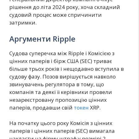
рішення до літа 2024 року, хоча складний
судовий процес може спричинити
затримки.
Аргументи Ripple
Судова суперечка між Ripple і Комісією з
цінних паперів і бірж США (SEC) триває
більше трьох років і нещодавно вступила в
судову фазу. Позов вирішується навколо
звинувачень регулятора в тому, що
компанія та деякі її керівники провели
незареєстровану пропозицію цінних
паперів, продавши свій
токен
XRP.
На початку цього року Комісія з цінних
паперів і цінних паперів (SEC) вимагала
накласти на фірму штраф у розмірі 2