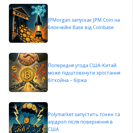
JPMorgan запускає JPM Coin на
блокчейні Base від Coinbase
Попередня угода США-Китай
може підштовхнути зростання
біткойна – біржа
Polymarket запустить токен та
аірдроп після повернення в
США