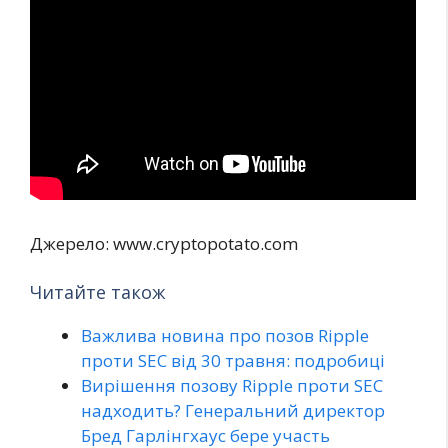
Джерело: www.cryptopotato.com
Читайте також
Важлива новина про позов Ripple
проти SEC від 30 травня: подробиці
Вирішення позову Ripple проти SEC
надходить? Генеральний директор
Бред Гарлінгхаус бере участь