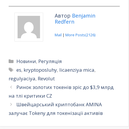
Автор
Benjamin
Redfern
Mail
|
More Posts(2126)
Категорії
Новини
,
Регуляція
Позначки
es
,
kryptoposluhy
,
licaenziya mica
,
regulyaciya
,
Revolut
Ринок золотих токенів зріс до $3,9 млрд
на тлі критики CZ
Швейцарський криптобанк AMINA
залучає Tokeny для токенізації активів