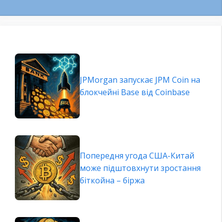
JPMorgan запускає JPM Coin на
блокчейні Base від Coinbase
Попередня угода США-Китай
може підштовхнути зростання
біткойна – біржа