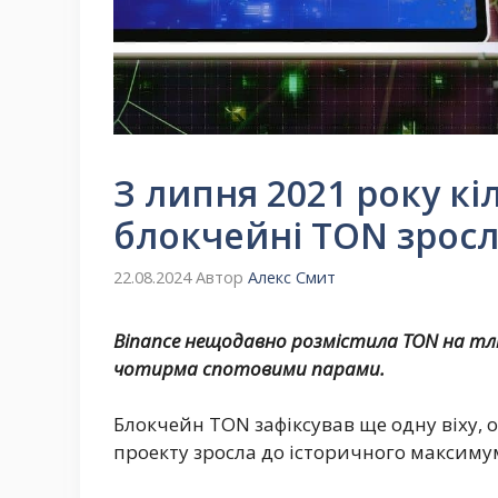
З липня 2021 року кі
блокчейні TON зросла
22.08.2024
Автор
Алекс Смит
Binance нещодавно розмістила TON на тл
чотирма спотовими парами.
Блокчейн TON зафіксував ще одну віху, о
проекту зросла до історичного максиму