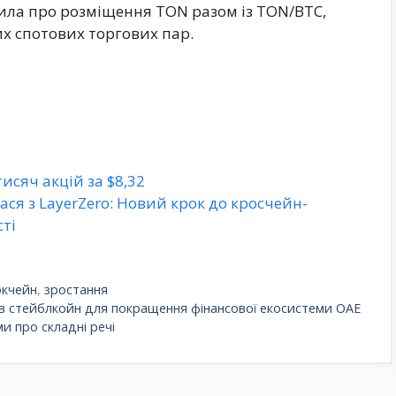
ила про розміщення TON разом із TON/BTC,
х спотових торгових пар.
исяч акцій за $8,32
ася з LayerZero: Новий крок до кросчейн-
сті
окчейн
,
зростання
ів стейблкойн для покращення фінансової екосистеми ОАЕ
и про складні речі