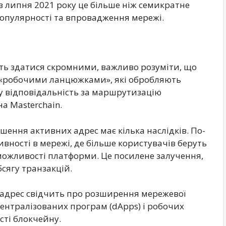
 з липня 2021 року це більше ніж семикратне
популярності та впровадження мережі.
ть здатися скромними, важливо розуміти, що
а «робочими ланцюжками», які обробляють
у відповідальність за маршрутизацію
а Masterchain.
ьшення активних адрес має кілька наслідків. По-
тивності в мережі, де більше користувачів беруть
 можливості платформи. Це посилене залучення,
бсягу транзакцій.
х адрес свідчить про розширення мережевої
централізованих програм (dApps) і робочих
сті блокчейну.