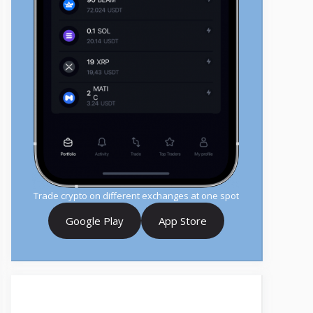
Trade crypto on different exchanges at one spot
Google Play
App Store