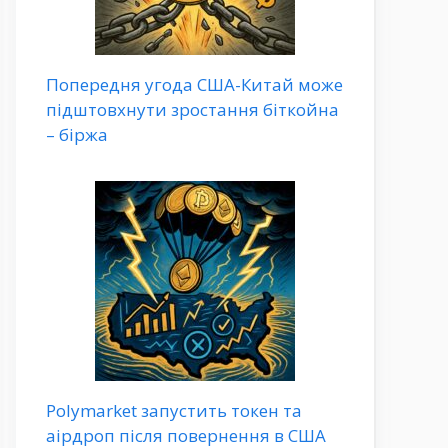
Попередня угода США-Китай може
підштовхнути зростання біткойна
– біржа
Polymarket запустить токен та
аірдроп після повернення в США