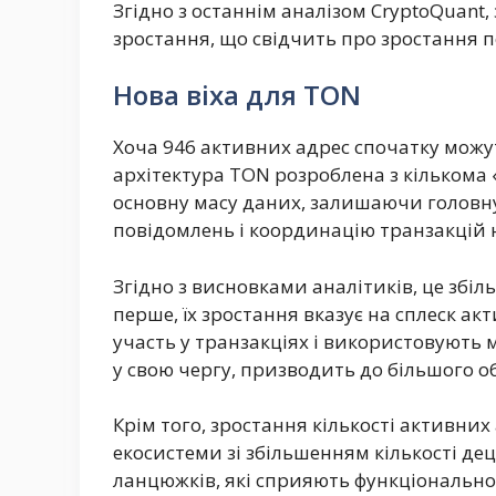
Згідно з останнім аналізом CryptoQuant,
зростання, що свідчить про зростання 
Нова віха для TON
Хоча 946 активних адрес спочатку можу
архітектура TON розроблена з кільком
основну масу даних, залишаючи головн
повідомлень і координацію транзакцій н
Згідно з висновками аналітиків, це збіл
перше, їх зростання вказує на сплеск ак
участь у транзакціях і використовують
у свою чергу, призводить до більшого о
Крім того, зростання кількості активни
екосистеми зі збільшенням кількості де
ланцюжків, які сприяють функціонально