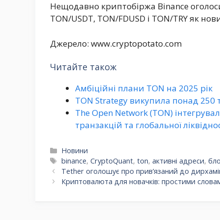
Нещодавно криптобіржа Binance оголос
TON/USDT, TON/FDUSD і TON/TRY як нови
Джерело: www.cryptopotato.com
Читайте також
Амбіційні плани TON на 2025 рік
TON Strategy викупила понад 250 т
The Open Network (TON) інтегрувал
транзакцій та глобальної ліквідно
Категорії
Новини
Позначки
binance
,
CryptoQuant
,
ton
,
активні адреси
,
бл
Tether оголошує про прив’язаний до дирхам
Криптовалюта для новачків: простими словам