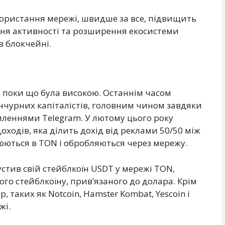
користання мережі, швидше за все, підвищить
ння активності та розширення екосистеми
в блокчейні.
і поки що була високою. Останнім часом
нчурних капіталістів, головним чином завдяки
омленнями Telegram. У лютому цього року
ходів, яка ділить дохід від реклами 50/50 між
юються в TON і обробляються через мережу.
пустив свій стейблкоїн USDT у мережі TON,
го стейблкоїну, прив’язаного до долара. Крім
 таких як Notcoin, Hamster Kombat, Yescoin і
жі.