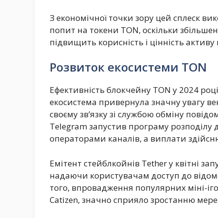
З економічної точки зору цей сплеск ви
попит на токени TON, оскільки збільше
підвищить корисність і цінність активу 
Розвиток екосистеми TON
Ефективність блокчейну TON у 2024 роц
екосистема привернула значну увагу ве
своєму зв’язку зі службою обміну повід
Telegram запустив програму розподілу до
операторами каналів, а виплати здійсн
Емітент стейблкойнів Tether у квітні за
надаючи користувачам доступ до відомо
того, впровадження популярних міні-ігор,
Catizen, значно сприяло зростанню мере