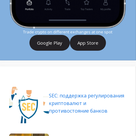
Trade crypto on different exchanges at one spot
Google Play
App Store
SEC: поддержка регулирования
криптовалют и
противостояние банков